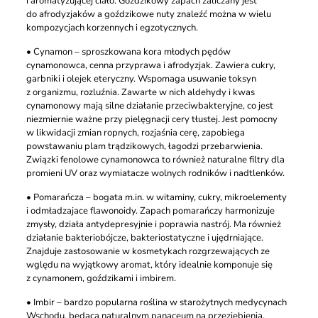
i aromatyzującej ciało. Goździkowy zapach zaliczany jest
do afrodyzjaków a goździkowe nuty znaleźć można w wielu
kompozycjach korzennych i egzotycznych.
• Cynamon – sproszkowana kora młodych pędów
cynamonowca, cenna przyprawa i afrodyzjak. Zawiera cukry,
garbniki i olejek eteryczny. Wspomaga usuwanie toksyn
z organizmu, rozluźnia. Zawarte w nich aldehydy i kwas
cynamonowy mają silne działanie przeciwbakteryjne, co jest
niezmiernie ważne przy pielęgnacji cery tłustej. Jest pomocny
w likwidacji zmian ropnych, rozjaśnia cerę, zapobiega
powstawaniu plam trądzikowych, łagodzi przebarwienia.
Związki fenolowe cynamonowca to również naturalne filtry dla
promieni UV oraz wymiatacze wolnych rodników i nadtlenków.
• Pomarańcza – bogata m.in. w witaminy, cukry, mikroelementy
i odmładzajace flawonoidy. Zapach pomarańczy harmonizuje
zmysły, działa antydepresyjnie i poprawia nastrój. Ma również
działanie bakteriobójcze, bakteriostatyczne i ujędrniające.
Znajduje zastosowanie w kosmetykach rozgrzewających ze
wględu na wyjątkowy aromat, który idealnie komponuje się
z cynamonem, goździkami i imbirem.
• Imbir – bardzo popularna roślina w starożytnych medycynach
Wschodu, będąca naturalnym panaceum na przeziębienia.