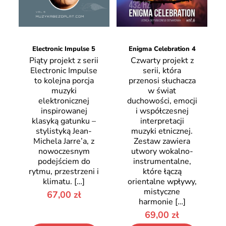
Electronic Impulse 5
Enigma Celebration 4
Piąty projekt z serii
Czwarty projekt z
Electronic Impulse
serii, która
to kolejna porcja
przenosi słuchacza
muzyki
w świat
elektronicznej
duchowości, emocji
inspirowanej
i współczesnej
klasyką gatunku –
interpretacji
stylistyką Jean-
muzyki etnicznej.
Michela Jarre’a, z
Zestaw zawiera
nowoczesnym
utwory wokalno-
podejściem do
instrumentalne,
rytmu, przestrzeni i
które łączą
klimatu.
[…]
orientalne wpływy,
mistyczne
67,00
zł
harmonie
[…]
69,00
zł