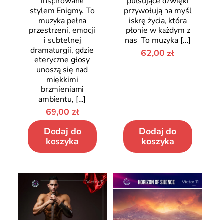
inspirowane
pulsujące dźwięki
stylem Enigmy. To
przywołują na myśl
muzyka pełna
iskrę życia, która
przestrzeni, emocji
płonie w każdym z
i subtelnej
nas. To muzyka
[…]
dramaturgii, gdzie
62,00
zł
eteryczne głosy
unoszą się nad
miękkimi
brzmieniami
ambientu,
[…]
69,00
zł
Dodaj do
Dodaj do
koszyka
koszyka