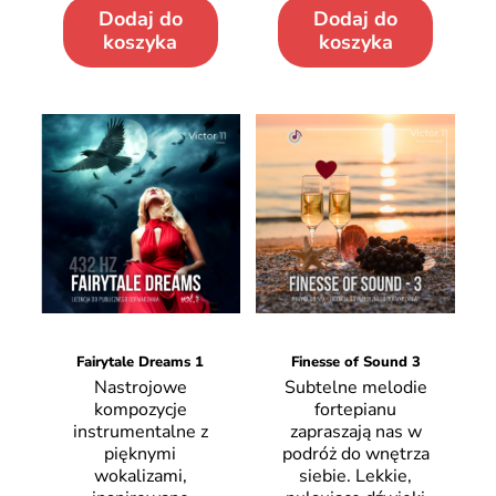
Dodaj do
Dodaj do
koszyka
koszyka
Fairytale Dreams 1
Finesse of Sound 3
Nastrojowe
Subtelne melodie
kompozycje
fortepianu
instrumentalne z
zapraszają nas w
pięknymi
podróż do wnętrza
wokalizami,
siebie. Lekkie,