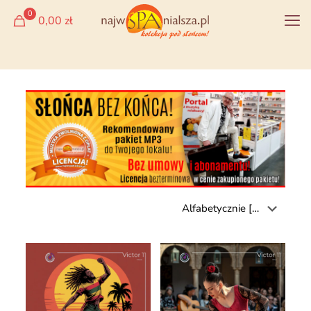
0
0,00 zł