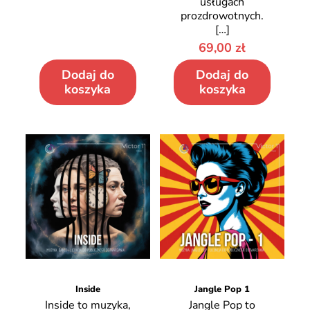
usługach
prozdrowotnych.
[…]
69,00
zł
Dodaj do
Dodaj do
koszyka
koszyka
Inside
Jangle Pop 1
Inside to muzyka,
Jangle Pop to