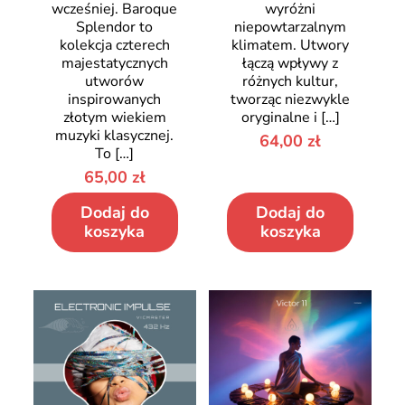
wcześniej. Baroque
wyróżni
Splendor to
niepowtarzalnym
kolekcja czterech
klimatem. Utwory
majestatycznych
łączą wpływy z
utworów
różnych kultur,
inspirowanych
tworząc niezwykle
złotym wiekiem
oryginalne i
[…]
muzyki klasycznej.
64,00
zł
To
[…]
65,00
zł
Dodaj do
Dodaj do
koszyka
koszyka