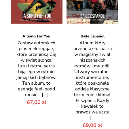
A Song For You
Baile Español
Zestaw autorskich
Album który
piosenek reggae,
przenosi słuchacza
które przeniosą Cię
w magiczny świat
w świat słońca,
hiszpańskich
luzu i rytmu serca
rytmów i melodii.
bijącego w rytmie
Utwory wokalno-
jamajskich bębnów.
instrumentalne,
Ten album, to
które doskonale
esencja feel-good
oddają klasyczne
music –
[…]
brzmienie i klimat
Hiszpanii. Każdy
67,00
zł
kawałek to
prawdziwa uczta
[…]
69,00
zł