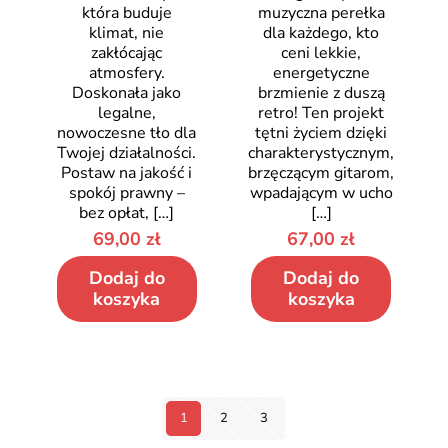
która buduje
muzyczna perełka
klimat, nie
dla każdego, kto
zakłócając
ceni lekkie,
atmosfery.
energetyczne
Doskonała jako
brzmienie z duszą
legalne,
retro! Ten projekt
nowoczesne tło dla
tętni życiem dzięki
Twojej działalności.
charakterystycznym,
Postaw na jakość i
brzęczącym gitarom,
spokój prawny –
wpadającym w ucho
bez opłat,
[…]
[…]
69,00
zł
67,00
zł
Dodaj do
Dodaj do
koszyka
koszyka
1
2
3