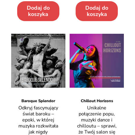
Dodaj do
Dodaj do
koszyka
koszyka
Baroque Splendor
Chillout Horizons
Odkryj fascynujący
Unikalne
świat baroku –
połączenie popu,
epoki, w której
muzyki dance i
muzyka rozkwitała
chilloutu – sprawi,
jak nigdy
że Twój salon się