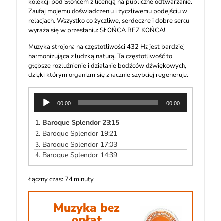
kolekcji pod Słońcem z licencją na publiczne odtwarzanie.
Zaufaj mojemu doświadczeniu i życzliwemu podejściu w
relacjach. Wszystko co życzliwe, serdeczne i dobre sercu
wyraża się w przesłaniu: SŁOŃCA BEZ KOŃCA!
Muzyka strojona na częstotliwości 432 Hz jest bardziej
harmonizująca z ludzką naturą. Ta częstotliwość to
głębsze rozluźnienie i działanie bodźców dźwiękowych,
dzięki którym organizm się znacznie szybciej regeneruje.
Odtwarzacz
00:00
00:00
plików
dźwiękowych
1.
Baroque Splendor 23:15
2.
Baroque Splendor 19:21
3.
Baroque Splendor 17:03
4.
Baroque Splendor 14:39
Łączny czas: 74 minuty
Muzyka bez
opłat