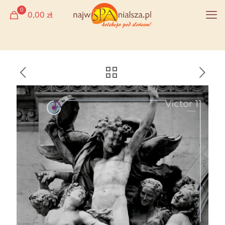
0
0,00 zł