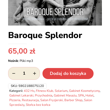
Baroque Splendor
65,00
zł
Nośnik
:
Pliki mp3
ilość
Dodaj do koszyka
Baroque
Splendor
SKU:
5902188075120
Kategorii:
432 Hz
,
Fitness Klub, Solarium
,
Gabinet Kosmetyczny
,
Gabinet Lekarski, Przychodnia
,
Gabinet Masażu, SPA
,
Hotel
,
Pizzeria, Restauracja
,
Salon Fryzjerski, Barber Shop
,
Salon
Sprzedaży
,
Słońca bez końca