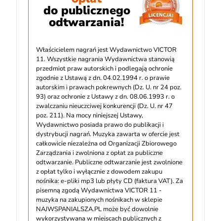
do publicznego
odtwarzania!
Właścicielem nagrań jest Wydawnictwo VICTOR
11. Wszystkie nagrania Wydawnictwa stanowią
przedmiot praw autorskich i podlegają ochronie
zgodnie z Ustawą z dn. 04.02.1994 r. o prawie
autorskim i prawach pokrewnych (Dz. U. nr 24 poz.
93) oraz ochronie z Ustawy z dn. 08.06.1993 r. o
zwalczaniu nieuczciwej konkurencji (Dz. U. nr 47
poz. 211). Na mocy niniejszej Ustawy,
Wydawnictwo posiada prawo do publikacji i
dystrybucji nagrań. Muzyka zawarta w ofercie jest
całkowicie niezależna od Organizacji Zbiorowego
Zarządzania i zwolniona z opłat za publiczne
odtwarzanie. Publiczne odtwarzanie jest zwolnione
z opłat tylko i wyłącznie z dowodem zakupu
nośnika: e-pliki mp3 lub płyty CD (faktura VAT). Za
pisemną zgodą Wydawnictwa VICTOR 11 -
muzyka na zakupionych nośnikach w sklepie
NAJWSPANIALSZA.PL może być dowolnie
wykorzystywana w miejscach publicznych z