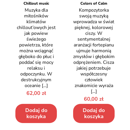
Chillout music
Colors of Calm
Muzyka dla
Kompozytorka
miłośników
swoją muzyką
klimatów
wprowadza w świat
chillout’owych jest
pięknej, kolorowej
jak powiew
ciszy. W
świeżego
sentymentalnej
powietrza, które
aranżacji fortepianu
można wciągnąć
ujmuje harmonią
głęboko do płuc i
zmysłów i głębokim
poddać się mocy
odprężeniem. Cisza
relaksu i
jakiej potrzebuje
odpoczynku. W
współczesny
destrukcyjnym
człowiek
oceanie
[…]
znakomicie wyraża
[…]
62,00
zł
60,00
zł
Dodaj do
Dodaj do
koszyka
koszyka