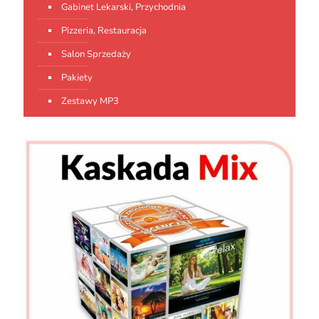
Gabinet Lekarski, Przychodnia
Pizzeria, Restauracja
Salon Sprzedaży
Pakiety
Zestawy MP3