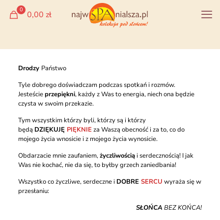
0
0,00 zł
Drodzy
Państwo
Tyle dobrego doświadczam podczas spotkań i rozmów.
Jesteście
przepiękni
, każdy z Was to energia, niech ona będzie
czysta w swoim przekazie.
Tym wszystkim którzy byli, którzy są i którzy
będą
DZIĘKUJĘ
PIĘKNIE
za Waszą obecność i za to, co do
mojego życia wnosicie i z mojego życia wynosicie.
Obdarzacie mnie zaufaniem,
życzliwością
i serdecznością! I jak
Was nie kochać, nie da się, to byłby grzech zaniedbania!
Wszystko co życzliwe, serdeczne i
DOBRE
SERCU
wyraża się w
przesłaniu:
SŁOŃCA
BEZ KOŃCA!