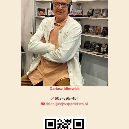
Dariusz Idkowiak
603-695-454
sklep@najwspanialsza.pl