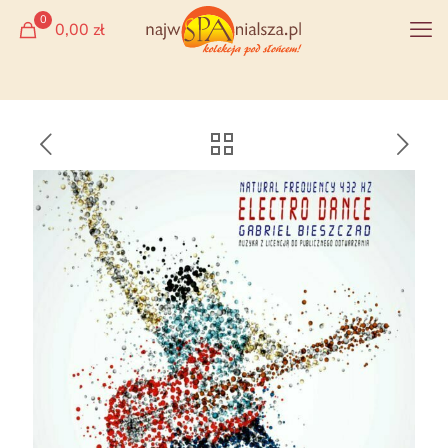
0
0,00 zł