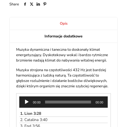
Share
Opis
Informacje dodatkowe
Muzyka dynamiczna i taneczna to doskonały klimat
energetyzujący. Dyskotekowy wokal i bardzo rytmiczne
brzmienie nadają klimat do nabywania witalnej energii.
Muzyka strojona na częstotliwości 432 Hz jest bardziej
harmonizująca z ludzką naturą. Ta częstotliwość to
głębsze rozluźnienie i działanie bodźców dźwiękowych,
dzięki którym organizm się znacznie szybciej regeneruje.
Odtwarzacz
00:00
00:00
plików
dźwiękowych
1.
Lion 3:28
2.
Catalina 3:40
3.
End 3:56