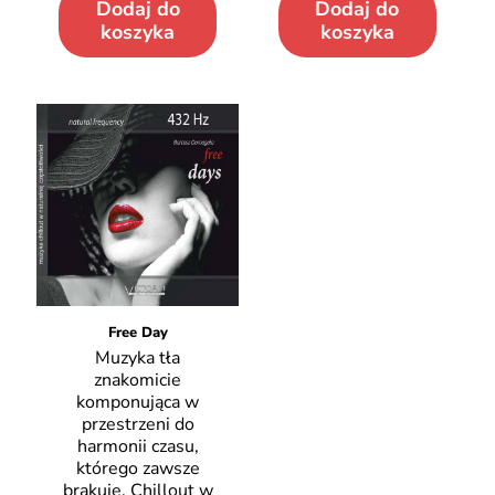
Dodaj do
Dodaj do
koszyka
koszyka
Free Day
Muzyka tła
znakomicie
komponująca w
przestrzeni do
harmonii czasu,
którego zawsze
brakuje. Chillout w