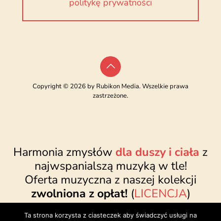
politykę prywatności
Copyright © 2026 by Rubikon Media. Wszelkie prawa
zastrzeżone.
Harmonia zmysłów
dla duszy i ciała
z
najwspanialszą muzyką w tle!
Oferta muzyczna z naszej kolekcji
zwolniona z opłat!
(
LICENCJA
)
www.najwspanialsza.pl
●
sklep@najwspanialsza.pl
●
Ta strona korzysta z ciasteczek aby świadczyć usługi na