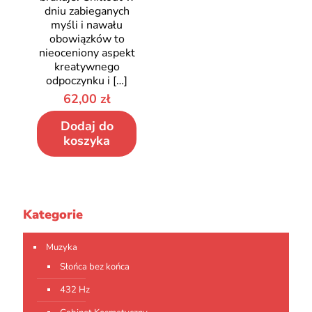
dniu zabieganych
myśli i nawału
obowiązków to
nieoceniony aspekt
kreatywnego
odpoczynku i
[…]
62,00
zł
Dodaj do
koszyka
Kategorie
Muzyka
Słońca bez końca
432 Hz