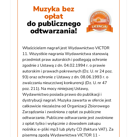
Muzyka bez
opłat
do publicznego
odtwarzania!
Właścicielem nagrań jest Wydawnictwo VICTOR
11. Wszystkie nagrania Wydawnictwa stanowią
przedmiot praw autorskich i podlegają ochronie
zgodnie z Ustawą z dn. 04.02.1994 r. o prawie
autorskim i prawach pokrewnych (Dz. U. nr 24 poz.
93) oraz ochronie z Ustawy z dn. 08.06.1993 r. o
zwalczaniu nieuczciwej konkurencji (Dz. U. nr 47
poz. 211). Na mocy niniejszej Ustawy,
Wydawnictwo posiada prawo do publikacji i
dystrybucji nagrań. Muzyka zawarta w ofercie jest
całkowicie niezależna od Organizacji Zbiorowego
Zarządzania i zwolniona z opłat za publiczne
odtwarzanie. Publiczne odtwarzanie jest zwolnione
z opłat tylko i wyłącznie z dowodem zakupu
nośnika: e-pliki mp3 lub płyty CD (faktura VAT). Za
pisemną zgodą Wydawnictwa VICTOR 11 -