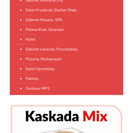
Gabinet Kosmetyczny
Salon Fryzjerski, Barber Shop
Gabinet Masażu, SPA
Fitness Klub, Solarium
Hotel
Gabinet Lekarski, Przychodnia
Pizzeria, Restauracja
Salon Sprzedaży
Pakiety
Zestawy MP3