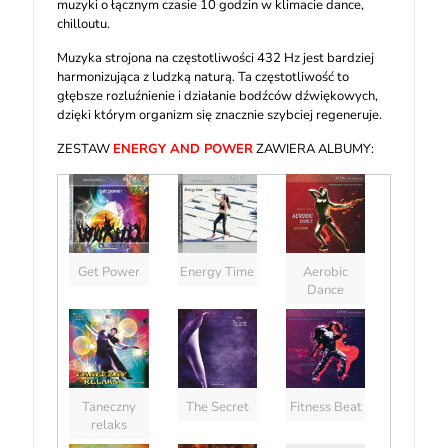
muzyki o łącznym czasie 10 godzin w klimacie dance,
chilloutu.
Muzyka strojona na częstotliwości 432 Hz jest bardziej
harmonizująca z ludzką naturą. Ta częstotliwość to
głębsze rozluźnienie i działanie bodźców dźwiękowych,
dzięki którym organizm się znacznie szybciej regeneruje.
ZESTAW
ENERGY AND POWER
ZAWIERA ALBUMY:
Odtwarzac
plików
dźwiękow
Get Power
Energy Time
Aerobic
Dance
Taneczny
The Secret
Fitness Beat
relaks