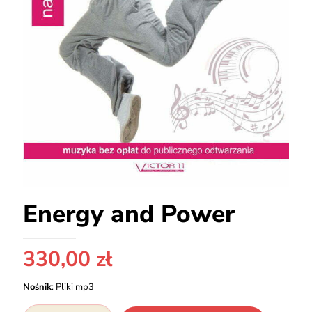
Energy and Power
330,00
zł
Nośnik
:
Pliki mp3
ilość