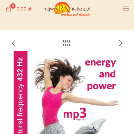
0
0,00 zł