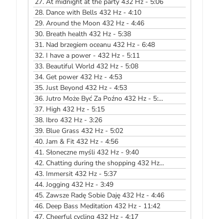
27.
At midnight at the party 432 Hz - 5:06
28.
Dance with Bells 432 Hz - 4:10
29.
Around the Moon 432 Hz - 4:46
30.
Breath health 432 Hz - 5:38
31.
Nad brzegiem oceanu 432 Hz - 6:48
32.
I have a power - 432 Hz - 5:11
33.
Beautiful World 432 Hz - 5:08
34.
Get power 432 Hz - 4:53
35.
Just Beyond 432 Hz - 4:53
36.
Jutro Może Być Za Poźno 432 Hz - 5:08
37.
High 432 Hz - 5:15
38.
Ibro 432 Hz - 3:26
39.
Blue Grass 432 Hz - 5:02
40.
Jam & Fit 432 Hz - 4:56
41.
Słoneczne myśli 432 Hz - 9:40
42.
Chatting during the shopping 432 Hz - 4:50
43.
Immersit 432 Hz - 5:37
44.
Jogging 432 Hz - 3:49
45.
Zawsze Radę Sobie Daję 432 Hz - 4:46
46.
Deep Bass Meditation 432 Hz - 11:42
47.
Cheerful cycling 432 Hz - 4:17