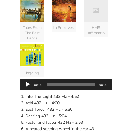
Tales From
La Primavera
HMS
The East
Affirmatio
Lands
Jogging
00:00
00:00
1.
Into The Light 432 Hz - 4:52
2.
Athi 432 Hz - 4:00
3.
East Tower 432 Hz - 6:30
4.
Dancing 432 Hz - 5:04
5.
Faster and faster 432 Hz - 3:53
6.
A heated steering wheel in the car 432 Hz - 4:36