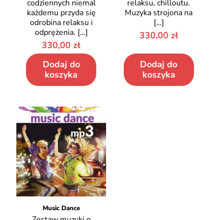
codziennych niemal
relaksu, chilloutu.
każdemu przyda się
Muzyka strojona na
odrobina relaksu i
[…]
odprężenia.
[…]
330,00
zł
330,00
zł
Dodaj do
Dodaj do
koszyka
koszyka
Music Dance
Zestaw muzyki o