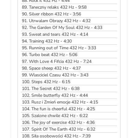
88.
Rock it 432 Hz - 4:44
89.
Taneczny relaks 432 Hz - 9:58
90.
Silver ribbon 432 Hz - 3:56
91.
Utrwalam Obrazy 432 Hz - 4:32
92.
The Garden Of My Soul 432 Hz - 4:33
93.
Sweat and tears 432 Hz - 4:14
94.
Training 432 Hz - 4:30
95.
Running out of Time 432 Hz - 3:33
96.
Turbo beat 432 Hz - 5:06
97.
With Love 4 Fifcia 432 Hz - 7:24
98.
Space sheep 432 Hz - 4:37
99.
Wlasciciel Czasu 432 Hz - 3:43
100.
Steps 432 Hz - 6:15
101.
The Secret 432 Hz - 6:38
102.
Smile butterfly 432 Hz - 4:44
103.
Rusz i Zmień emocje 432 Hz - 4:15
104.
The fun is cheerful 432 Hz - 4:25
105.
Szalone chwile 432 Hz - 6:22
106.
The joy of exercise 432 Hz - 4:36
107.
Spirit Of The Earth 432 Hz - 6:32
108.
Siła osobowości 432 Hz - 7:39