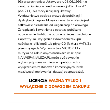
93) oraz ochronie z Ustawy z dn. 08.06.1993 r. o
zwalczaniu nieuczciwej konkurencji (Dz. U. nr 47
poz. 211). Na mocy niniejszej Ustawy,
Wydawnictwo posiada prawo do publikacji i
dystrybucji nagrań. Muzyka zawarta w ofercie jest
całkowicie niezależna od Organizacji Zbiorowego
Zarządzania i zwolniona z opłat za publiczne
odtwarzanie. Publiczne odtwarzanie jest zwolnione
z opłat tylko i wyłącznie z dowodem zakupu
nośnika: e-pliki mp3 lub płyty CD (faktura VAT). Za
pisemną zgodą Wydawnictwa VICTOR 11 -
muzyka na zakupionych nośnikach w sklepie
NAJWSPANIALSZA.PL może być dowolnie
wykorzystywana w miejscach publicznych z
wyłączeniem zastosowań komercyjnych (brak
możliwości kopiowania i dalszej odsprzedaży).
LICENCJA
WAŻNA TYLKO I
WYŁĄCZNIE Z DOWODEM ZAKUPU!