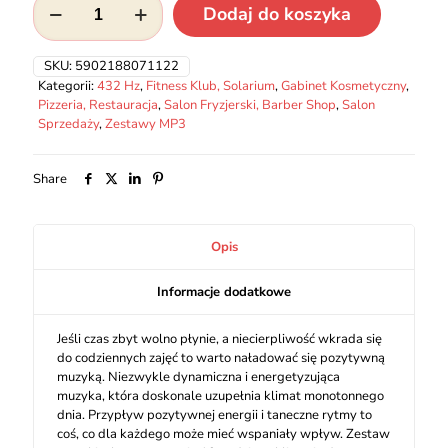
Dodaj do koszyka
Energy
and
Power
SKU:
5902188071122
Kategorii:
432 Hz
,
Fitness Klub, Solarium
,
Gabinet Kosmetyczny
,
Pizzeria, Restauracja
,
Salon Fryzjerski, Barber Shop
,
Salon
Sprzedaży
,
Zestawy MP3
Share
Opis
Informacje dodatkowe
Jeśli czas zbyt wolno płynie, a niecierpliwość wkrada się
do codziennych zajęć to warto naładować się pozytywną
muzyką. Niezwykle dynamiczna i energetyzująca
muzyka, która doskonale uzupełnia klimat monotonnego
dnia. Przypływ pozytywnej energii i taneczne rytmy to
coś, co dla każdego może mieć wspaniały wpływ. Zestaw