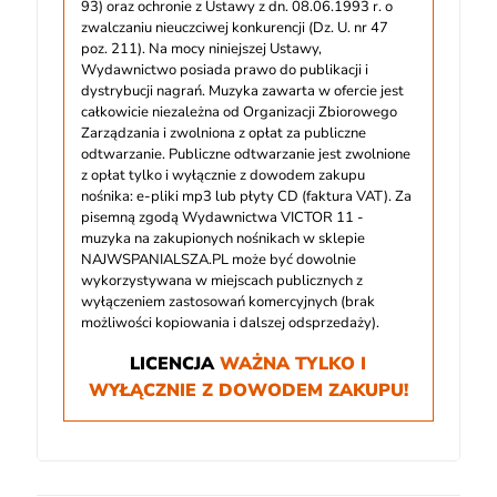
93) oraz ochronie z Ustawy z dn. 08.06.1993 r. o
zwalczaniu nieuczciwej konkurencji (Dz. U. nr 47
poz. 211). Na mocy niniejszej Ustawy,
Wydawnictwo posiada prawo do publikacji i
dystrybucji nagrań. Muzyka zawarta w ofercie jest
całkowicie niezależna od Organizacji Zbiorowego
Zarządzania i zwolniona z opłat za publiczne
odtwarzanie. Publiczne odtwarzanie jest zwolnione
z opłat tylko i wyłącznie z dowodem zakupu
nośnika: e-pliki mp3 lub płyty CD (faktura VAT). Za
pisemną zgodą Wydawnictwa VICTOR 11 -
muzyka na zakupionych nośnikach w sklepie
NAJWSPANIALSZA.PL może być dowolnie
wykorzystywana w miejscach publicznych z
wyłączeniem zastosowań komercyjnych (brak
możliwości kopiowania i dalszej odsprzedaży).
LICENCJA
WAŻNA TYLKO I
WYŁĄCZNIE Z DOWODEM ZAKUPU!