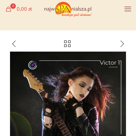
0
0,00 zł