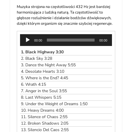
Muzyka strojona na częstotliwości 432 Hz jest bardziej
harmonizująca z ludzką naturą. Ta częstotliwość to
głębsze rozluźnienie i działanie bodźców dźwiękowych,
dzięki którym organizm się znacznie szybciej regeneruje.
Odtwarzacz
00:00
00:00
plików
dźwiękowych
1.
Black Highway 3:30
2.
Black Sky 3:28
3.
Dance the Night Away 5:55
4.
Desolate Hearts 3:10
5.
Where is the End? 4:45
6.
Wrath 4:15
7.
Anger in the Soul 3:55
8.
Last Whispers 5:15
9.
Under the Weight of Dreams 1:50
10.
Heavy Dreams 4:00
11.
Silence of Chaos 2:55
12.
Broken Shadows 2:05
13.
Silencio Del Caos 2:55