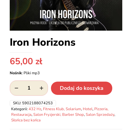
Iron Horizons
65,00
zł
Nośnik
:
Pliki mp3
ilość
Dodaj do koszyka
Iron
Horizons
SKU:
5902188074253
Kategorii:
432 Hz
,
Fitness Klub, Solarium
,
Hotel
,
Pizzeria,
Restauracja
,
Salon Fryzjerski, Barber Shop
,
Salon Sprzedaży
,
Słońca bez końca