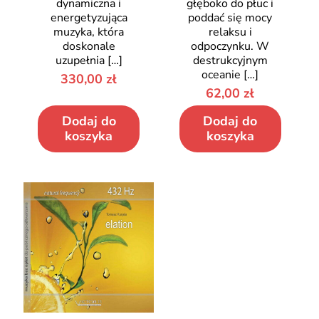
dynamiczna i
głęboko do płuc i
energetyzująca
poddać się mocy
muzyka, która
relaksu i
doskonale
odpoczynku. W
uzupełnia
[…]
destrukcyjnym
oceanie
[…]
330,00
zł
62,00
zł
Dodaj do
Dodaj do
koszyka
koszyka