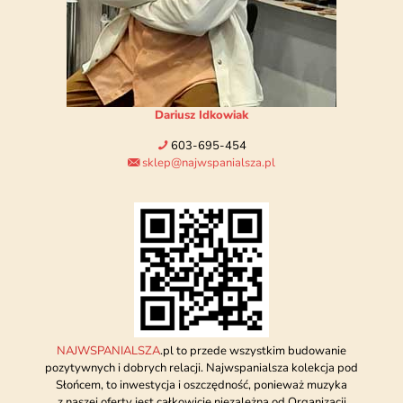
Dariusz Idkowiak
603-695-454
sklep@najwspanialsza.pl
NAJWSPANIALSZA
.pl to przede wszystkim budowanie
pozytywnych i dobrych relacji. Najwspanialsza kolekcja pod
Słońcem, to inwestycja i oszczędność, ponieważ muzyka
z naszej oferty jest całkowicie niezależna od Organizacji