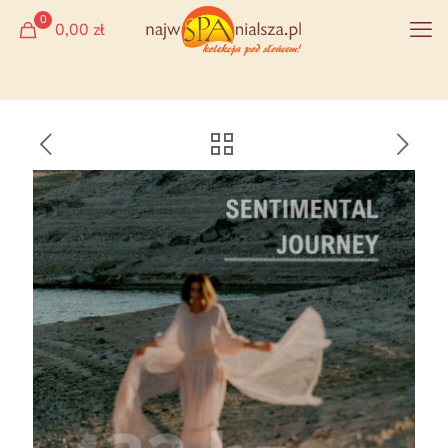
0
0,00 zł