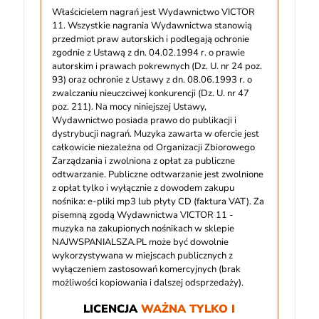
Właścicielem nagrań jest Wydawnictwo VICTOR
11. Wszystkie nagrania Wydawnictwa stanowią
przedmiot praw autorskich i podlegają ochronie
zgodnie z Ustawą z dn. 04.02.1994 r. o prawie
autorskim i prawach pokrewnych (Dz. U. nr 24 poz.
93) oraz ochronie z Ustawy z dn. 08.06.1993 r. o
zwalczaniu nieuczciwej konkurencji (Dz. U. nr 47
poz. 211). Na mocy niniejszej Ustawy,
Wydawnictwo posiada prawo do publikacji i
dystrybucji nagrań. Muzyka zawarta w ofercie jest
całkowicie niezależna od Organizacji Zbiorowego
Zarządzania i zwolniona z opłat za publiczne
odtwarzanie. Publiczne odtwarzanie jest zwolnione
z opłat tylko i wyłącznie z dowodem zakupu
nośnika: e-pliki mp3 lub płyty CD (faktura VAT). Za
pisemną zgodą Wydawnictwa VICTOR 11 -
muzyka na zakupionych nośnikach w sklepie
NAJWSPANIALSZA.PL może być dowolnie
wykorzystywana w miejscach publicznych z
wyłączeniem zastosowań komercyjnych (brak
możliwości kopiowania i dalszej odsprzedaży).
LICENCJA
WAŻNA TYLKO I