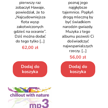
pierwszy raz
poznaj jego
zobaczył Hawaje,
najgłębsze
powiedział, że to
tajemnice. Popłyń
„Najcudowniejsza
drogą mleczną by
flota wysp
być świadkiem
zakotwiczonych
narodzin gwiazdy.
gdzieś na oceanie”.
Muzyka z tego
Dziś można dodać
albumu pozwoli Ci
do tego tylko
[…]
doświadczyć
najwspanialszych
62,00
zł
rzeczy.
[…]
56,00
zł
Dodaj do
Dodaj do
koszyka
koszyka