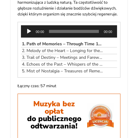
harmonizująca z ludzką naturą. Ta częstotliwość to
głębsze rozluźnienie i działanie bodźców dźwiękowych,
dzięki którym organizm się znacznie szybciej regeneruje.
Odtwarzacz
00:00
00:00
plików
dźwiękowych
1.
Path of Memories – Through Time 15:09
2.
Melody of the Heart – Longing for the Day 10:47
3.
Trail of Destiny – Meetings and Farewells 10:45
4.
Echoes of the Past – Whispers of the Soul 10:20
5.
Mist of Nostalgia – Treasures of Remembrance 9:55
Łączny czas: 57 minut
Muzyka bez
opłat
do publicznego
odtwarzania!