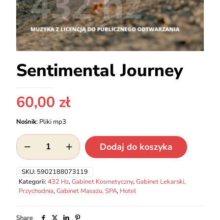
Sentimental Journey
60,00
zł
Nośnik
:
Pliki mp3
ilość
Dodaj do koszyka
Sentimental
Journey
SKU:
5902188073119
Kategorii:
432 Hz
,
Gabinet Kosmetyczny
,
Gabinet Lekarski,
Przychodnia
,
Gabinet Masażu, SPA
,
Hotel
Share