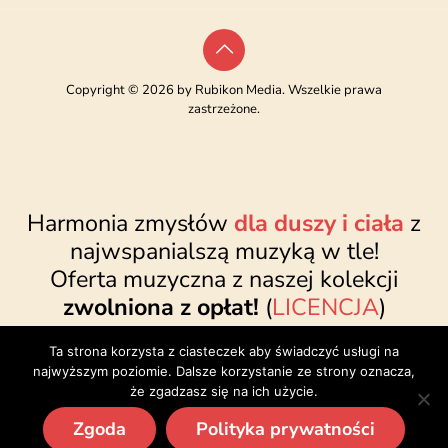
Copyright © 2026 by Rubikon Media. Wszelkie prawa
zastrzeżone.
Harmonia zmysłów
dla duszy i ciała
z
najwspanialszą muzyką w tle!
Oferta muzyczna z naszej kolekcji
zwolniona z opłat!
(
LICENCJA
)
www.najwspanialsza.pl
●
sklep@najwspanialsza.pl
●
Ta strona korzysta z ciasteczek aby świadczyć usługi na
facebook.com/najwspanialszapl
najwyższym poziomie. Dalsze korzystanie ze strony oznacza,
że zgadzasz się na ich użycie.
Zgoda
Polityka prywatności