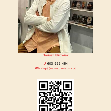
Dariusz Idkowiak
603-695-454
sklep@najwspanialsza.pl