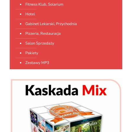
Fitness Klub, Solarium
Hotel
Gabinet Lekarski, Przychodnia
Pizzeria, Restauracja
Salon Sprzedaży
Pakiety
Zestawy MP3