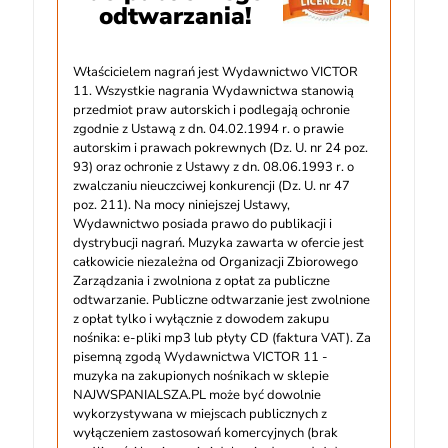
odtwarzania!
Właścicielem nagrań jest Wydawnictwo VICTOR
11. Wszystkie nagrania Wydawnictwa stanowią
przedmiot praw autorskich i podlegają ochronie
zgodnie z Ustawą z dn. 04.02.1994 r. o prawie
autorskim i prawach pokrewnych (Dz. U. nr 24 poz.
93) oraz ochronie z Ustawy z dn. 08.06.1993 r. o
zwalczaniu nieuczciwej konkurencji (Dz. U. nr 47
poz. 211). Na mocy niniejszej Ustawy,
Wydawnictwo posiada prawo do publikacji i
dystrybucji nagrań. Muzyka zawarta w ofercie jest
całkowicie niezależna od Organizacji Zbiorowego
Zarządzania i zwolniona z opłat za publiczne
odtwarzanie. Publiczne odtwarzanie jest zwolnione
z opłat tylko i wyłącznie z dowodem zakupu
nośnika: e-pliki mp3 lub płyty CD (faktura VAT). Za
pisemną zgodą Wydawnictwa VICTOR 11 -
muzyka na zakupionych nośnikach w sklepie
NAJWSPANIALSZA.PL może być dowolnie
wykorzystywana w miejscach publicznych z
wyłączeniem zastosowań komercyjnych (brak