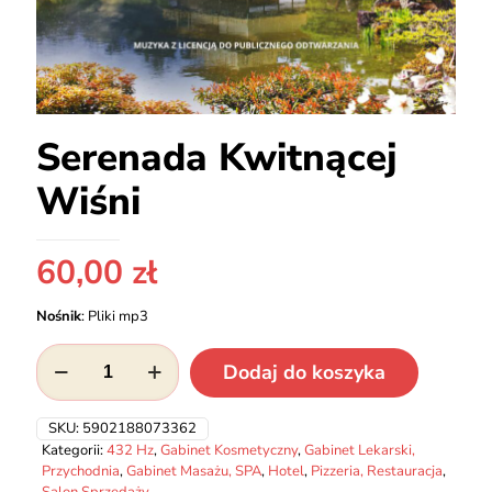
Serenada Kwitnącej
Wiśni
60,00
zł
Nośnik
:
Pliki mp3
ilość
Dodaj do koszyka
Serenada
Kwitnącej
Wiśni
SKU:
5902188073362
Kategorii:
432 Hz
,
Gabinet Kosmetyczny
,
Gabinet Lekarski,
Przychodnia
,
Gabinet Masażu, SPA
,
Hotel
,
Pizzeria, Restauracja
,