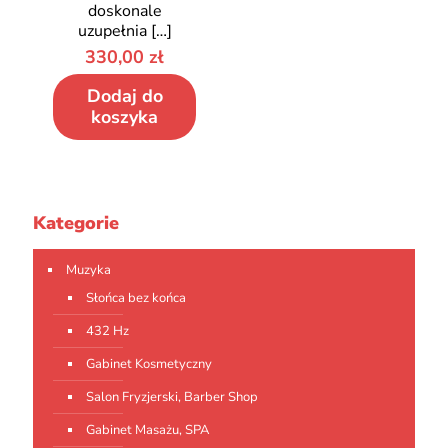
doskonale
uzupełnia
[…]
330,00
zł
Dodaj do
koszyka
Kategorie
Muzyka
Słońca bez końca
432 Hz
Gabinet Kosmetyczny
Salon Fryzjerski, Barber Shop
Gabinet Masażu, SPA