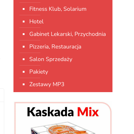
Fitness Klub, Solarium
Hotel
Gabinet Lekarski, Przychodnia
Pizzeria, Restauracja
Salon Sprzedaży
Pakiety
Zestawy MP3