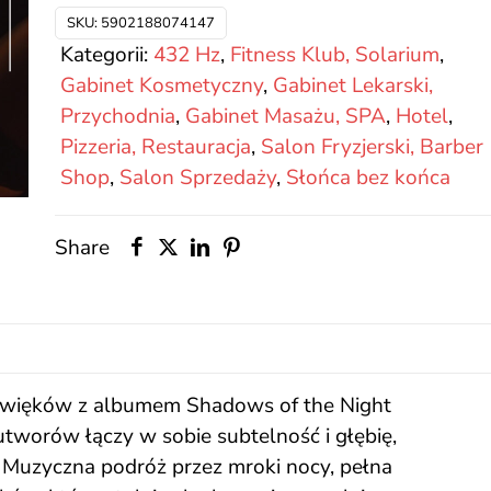
of
SKU:
5902188074147
the
Kategorii:
432 Hz
,
Fitness Klub, Solarium
,
Night
Gabinet Kosmetyczny
,
Gabinet Lekarski,
Przychodnia
,
Gabinet Masażu, SPA
,
Hotel
,
Pizzeria, Restauracja
,
Salon Fryzjerski, Barber
Shop
,
Salon Sprzedaży
,
Słońca bez końca
Share
dźwięków z albumem Shadows of the Night
tworów łączy w sobie subtelność i głębię,
ji. Muzyczna podróż przez mroki nocy, pełna