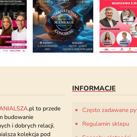
INFORMACJE
ANIALSZA
.pl to przede
Często zadawane py
m budowanie
Regulamin sklepu
ch i dobrych relacji.
ialsza kolekcja pod