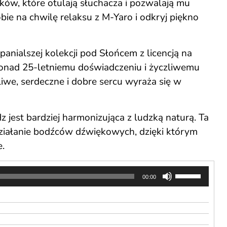
ów, które otulają słuchacza i pozwalają mu
ie na chwilę relaksu z M-Yaro i odkryj piękno
nialszej kolekcji pod Słońcem z licencją na
ponad 25-letniemu doświadczeniu i życzliwemu
liwe, serdeczne i dobre sercu wyraża się w
 jest bardziej harmonizująca z ludzką naturą. Ta
 działanie bodźców dźwiękowych, dzięki którym
e.
Używaj
00:00
strzałek
do
góry
oraz
do