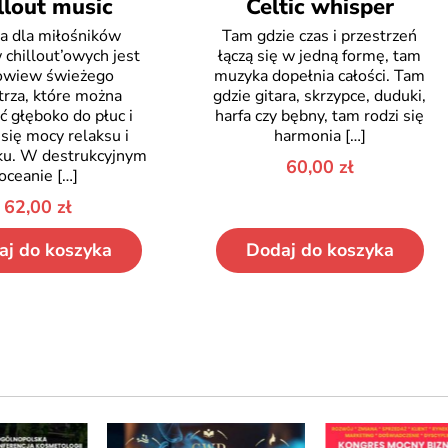
llout music
Celtic whisper
a dla miłośników
Tam gdzie czas i przestrzeń
 chillout’owych jest
łączą się w jedną formę, tam
powiew świeżego
muzyka dopełnia całości. Tam
rza, które można
gdzie gitara, skrzypce, duduki,
ć głęboko do płuc i
harfa czy bębny, tam rodzi się
się mocy relaksu i
harmonia
[…]
ku. W destrukcyjnym
60,00
zł
oceanie
[…]
62,00
zł
aj do koszyka
Dodaj do koszyka