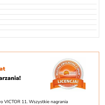
dołu
aby
zwiększyć
lub
zmniejszyć
głośność.
at
arzania!
o VICTOR 11. Wszystkie nagrania