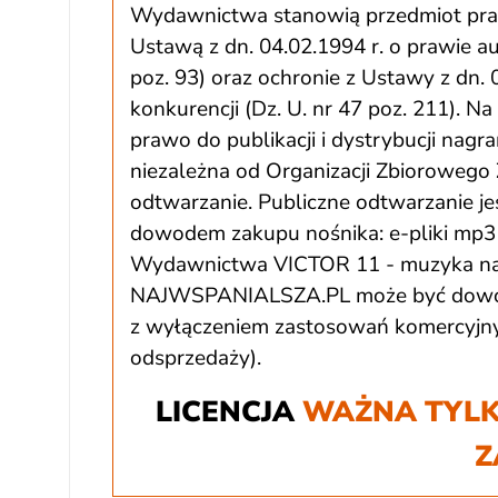
Wydawnictwa stanowią przedmiot praw 
Ustawą z dn. 04.02.1994 r. o prawie a
poz. 93) oraz ochronie z Ustawy z dn. 
konkurencji (Dz. U. nr 47 poz. 211). 
prawo do publikacji i dystrybucji nagr
niezależna od Organizacji Zbiorowego 
odtwarzanie. Publiczne odtwarzanie jes
dowodem zakupu nośnika: e-pliki mp3 
Wydawnictwa VICTOR 11 - muzyka na 
NAJWSPANIALSZA.PL może być dowoln
z wyłączeniem zastosowań komercyjnyc
odsprzedaży).
LICENCJA
WAŻNA TYLK
Z