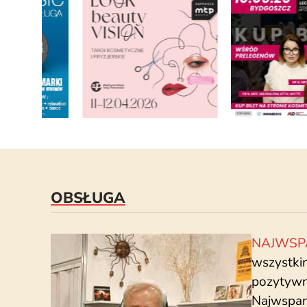
OBSŁUGA
NAJWSP
wszystki
pozytywny
Najwspan