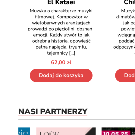
El Kataei
Chi
Muzyka o charakterze muzyki
Muzyk
filmowej. Kompozytor w
klimatów
wielobarwnych aranżacjach
jak 
prowadzi po pięciolinii doznań i
powiet
emocji. Każdy utwór to jak
wciągną
odrębna historia, opowieść
poddać 
pełna napięcia, tryumfu,
odpoczyn
tajemnicy
[…]
62,00
zł
Dodaj do koszyka
Dod
NASI PARTNERZY