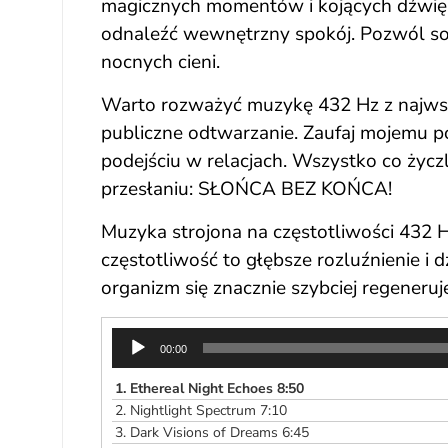
magicznych momentów i kojących dźwięk
odnaleźć wewnętrzny spokój. Pozwól sob
nocnych cieni.
Warto rozważyć muzykę 432 Hz z najwspa
publiczne odtwarzanie. Zaufaj mojemu 
podejściu w relacjach. Wszystko co życz
przesłaniu: SŁOŃCA BEZ KOŃCA!
Muzyka strojona na częstotliwości 432 Hz
częstotliwość to głębsze rozluźnienie i
organizm się znacznie szybciej regeneruj
Odtwarzacz
00:00
plików
dźwiękowych
1.
Ethereal Night Echoes 8:50
2.
Nightlight Spectrum 7:10
3.
Dark Visions of Dreams 6:45