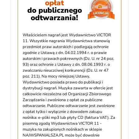
opłat
do publicznego
odtwarzania!
Właścicielem nagrań jest Wydawnictwo VICTOR
11. Wszystkie nagrania Wydawnictwa stanowią
przedmiot praw autorskich i podlegają ochronie
zgodnie z Ustawą z dn. 04.02.1994 r. o prawie
autorskim i prawach pokrewnych (Dz. U. nr 24 poz.
93) oraz ochronie z Ustawy z dn. 08.06.1993 r. o
zwalczaniu nieuczciwej konkurencji (Dz. U. nr 47
poz. 211). Na mocy niniejszej Ustawy,
Wydawnictwo posiada prawo do publikacji i
dystrybucji nagrań. Muzyka zawarta w ofercie jest
całkowicie niezależna od Organizacji Zbiorowego
Zarządzania i zwolniona z opłat za publiczne
odtwarzanie. Publiczne odtwarzanie jest zwolnione
z opłat tylko i wyłącznie z dowodem zakupu
nośnika: e-pliki mp3 lub płyty CD (faktura VAT). Za
pisemną zgodą Wydawnictwa VICTOR 11 -
muzyka na zakupionych nośnikach w sklepie
NAJWSPANIALSZA.PL może być dowolnie