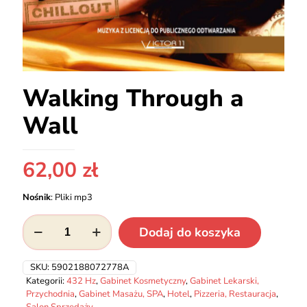
Walking Through a
Wall
62,00
zł
Nośnik
:
Pliki mp3
ilość
Dodaj do koszyka
Walking
Through
a
SKU:
5902188072778A
Wall
Kategorii:
432 Hz
,
Gabinet Kosmetyczny
,
Gabinet Lekarski,
Przychodnia
,
Gabinet Masażu, SPA
,
Hotel
,
Pizzeria, Restauracja
,