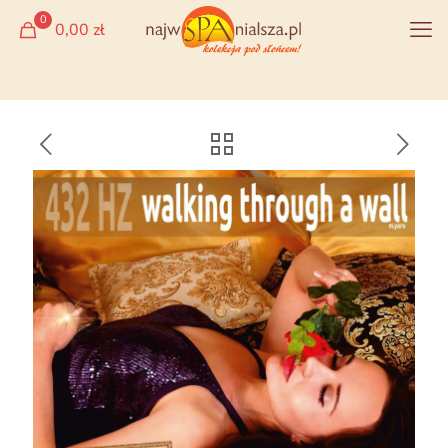
0
0,00 zł