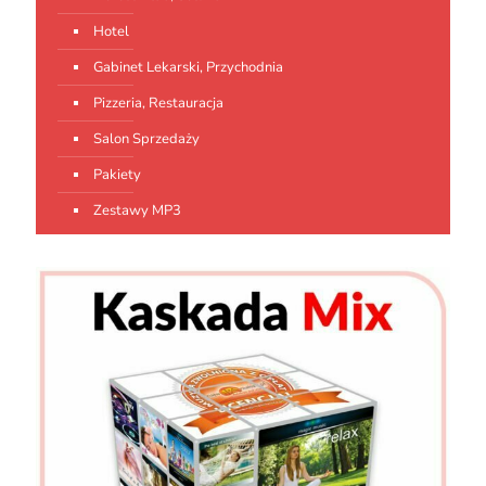
Hotel
Gabinet Lekarski, Przychodnia
Pizzeria, Restauracja
Salon Sprzedaży
Pakiety
Zestawy MP3