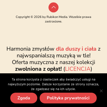
Copyright © 2026 by Rubikon Media. Wszelkie prawa
zastrzeżone.
Harmonia zmysłów
dla duszy i ciała
z
najwspanialszą muzyką w tle!
Oferta muzyczna z naszej kolekcji
zwolniona z opłat!
(
LICENCJA
)
www.najwspanialsza.pl
●
sklep@najwspanialsza.pl
●
Ta strona korzysta z ciasteczek aby świadczyć usługi na
facebook.com/najwspanialszapl
najwyższym poziomie. Dalsze korzystanie ze strony oznacza,
że zgadzasz się na ich użycie.
Zgoda
Polityka prywatności