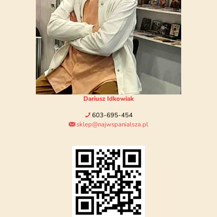
Dariusz Idkowiak
603-695-454
sklep@najwspanialsza.pl