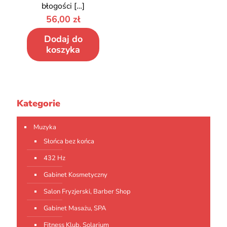
błogości
[…]
56,00
zł
Dodaj do
koszyka
Kategorie
Muzyka
Słońca bez końca
432 Hz
Gabinet Kosmetyczny
Salon Fryzjerski, Barber Shop
Gabinet Masażu, SPA
Fitness Klub, Solarium