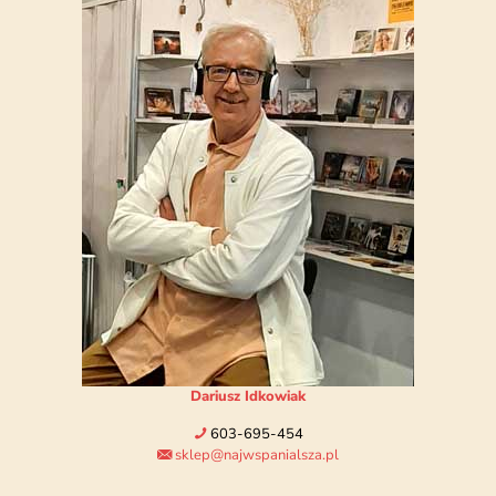
Dariusz Idkowiak
603-695-454
sklep@najwspanialsza.pl