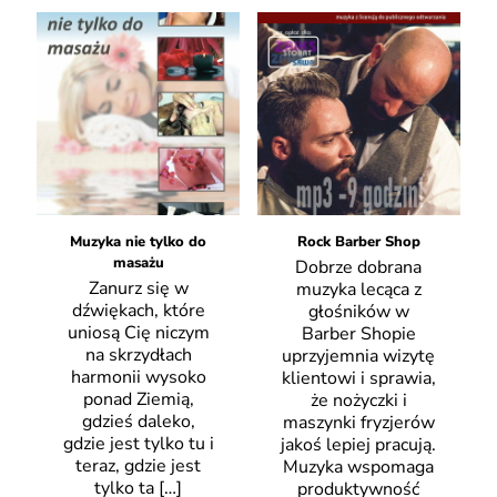
Muzyka nie tylko do
Rock Barber Shop
masażu
Dobrze dobrana
Zanurz się w
muzyka lecąca z
dźwiękach, które
głośników w
uniosą Cię niczym
Barber Shopie
na skrzydłach
uprzyjemnia wizytę
harmonii wysoko
klientowi i sprawia,
ponad Ziemią,
że nożyczki i
gdzieś daleko,
maszynki fryzjerów
gdzie jest tylko tu i
jakoś lepiej pracują.
teraz, gdzie jest
Muzyka wspomaga
tylko ta
[…]
produktywność