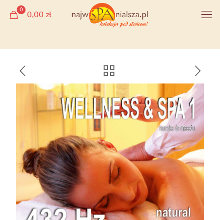
0
0,00 zł