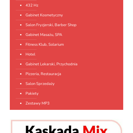
432 Hz
Gabinet Kosmetyczny
Salon Fryzjerski, Barber Shop
Gabinet Masażu, SPA
Fitness Klub, Solarium
Hotel
Gabinet Lekarski, Przychodnia
Pizzeria, Restauracja
Salon Sprzedaży
Pakiety
Zestawy MP3