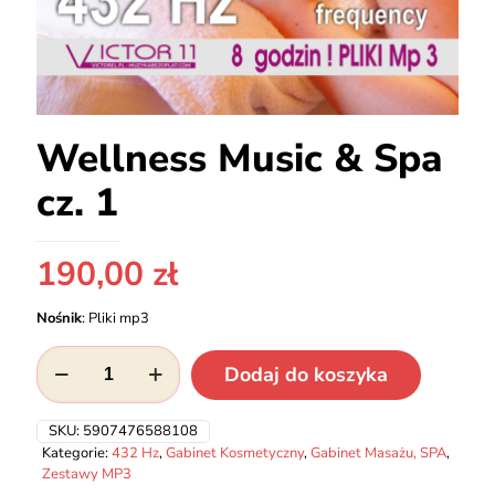
Wellness Music & Spa
cz. 1
190,00
zł
Nośnik
:
Pliki mp3
ilość
Dodaj do koszyka
Wellness
Music
&
SKU:
5907476588108
Spa
Kategorie:
432 Hz
,
Gabinet Kosmetyczny
,
Gabinet Masażu, SPA
,
cz.
Zestawy MP3
1