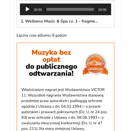
Odtwarzacz
00:00
00:00
plików
dźwiękowych
1.
Wellness Music & Spa cz. 1 - fragment
Łączny czas albumu: 8 godzin
Muzyka bez
opłat
do publicznego
odtwarzania!
Właścicielem nagrań jest Wydawnictwo VICTOR
11. Wszystkie nagrania Wydawnictwa stanowią
przedmiot praw autorskich i podlegają ochronie
zgodnie z Ustawą z dn. 04.02.1994 r. o prawie
autorskim i prawach pokrewnych (Dz. U. nr 24 poz.
93) oraz ochronie z Ustawy z dn. 08.06.1993 r. o
zwalczaniu nieuczciwej konkurencji (Dz. U. nr 47
poz. 211). Na mocy niniejszej Ustawy,