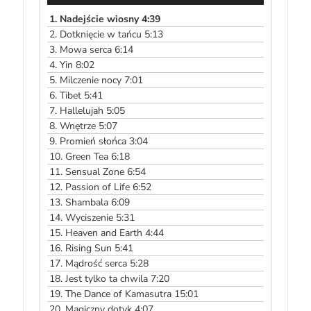
1.
Nadejście wiosny 4:39
2.
Dotknięcie w tańcu 5:13
3.
Mowa serca 6:14
4.
Yin 8:02
5.
Milczenie nocy 7:01
6.
Tibet 5:41
7.
Hallelujah 5:05
8.
Wnętrze 5:07
9.
Promień słońca 3:04
10.
Green Tea 6:18
11.
Sensual Zone 6:54
12.
Passion of Life 6:52
13.
Shambala 6:09
14.
Wyciszenie 5:31
15.
Heaven and Earth 4:44
16.
Rising Sun 5:41
17.
Mądrość serca 5:28
18.
Jest tylko ta chwila 7:20
19.
The Dance of Kamasutra 15:01
20.
Magiczny dotyk 4:07