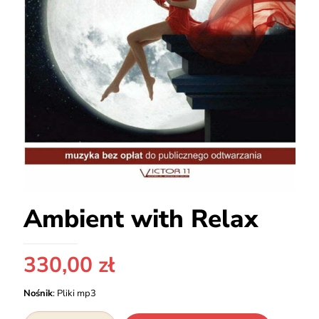
Ambient with Relax
330,00
zł
Nośnik
:
Pliki mp3
ilość