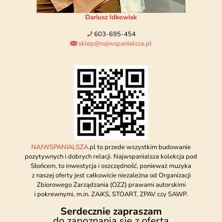
Dariusz Idkowiak
603-695-454
sklep@najwspanialsza.pl
NAJWSPANIALSZA
.pl to przede wszystkim budowanie
pozytywnych i dobrych relacji. Najwspanialsza kolekcja pod
Słońcem, to inwestycja i oszczędność, ponieważ muzyka
z naszej oferty jest całkowicie niezależna od Organizacji
Zbiorowego Zarządzania (OZZ) prawami autorskimi
i pokrewnymi, m.in. ZAiKS, STOART, ZPAV czy SAWP.
Serdecznie zapraszam
do zapoznania się z ofertą