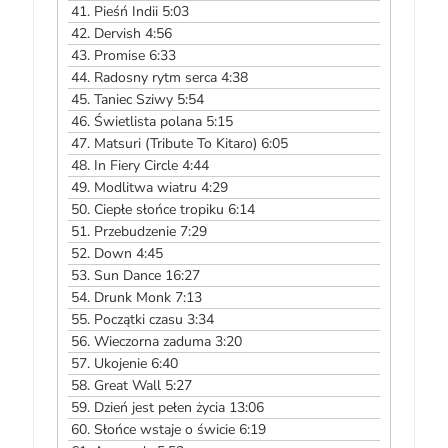
41.
Pieśń Indii 5:03
42.
Dervish 4:56
43.
Promise 6:33
44.
Radosny rytm serca 4:38
45.
Taniec Sziwy 5:54
46.
Świetlista polana 5:15
47.
Matsuri (Tribute To Kitaro) 6:05
48.
In Fiery Circle 4:44
49.
Modlitwa wiatru 4:29
50.
Ciepłe słońce tropiku 6:14
51.
Przebudzenie 7:29
52.
Down 4:45
53.
Sun Dance 16:27
54.
Drunk Monk 7:13
55.
Początki czasu 3:34
56.
Wieczorna zaduma 3:20
57.
Ukojenie 6:40
58.
Great Wall 5:27
59.
Dzień jest pełen życia 13:06
60.
Słońce wstaje o świcie 6:19