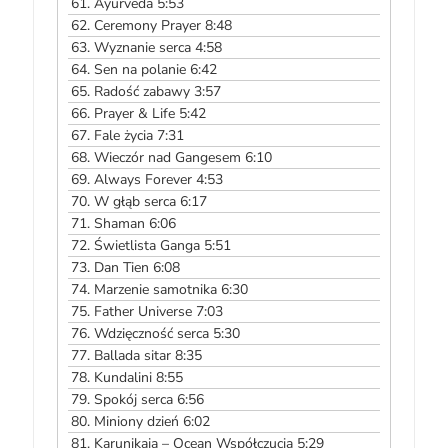
61.
Ayurveda 5:53
62.
Ceremony Prayer 8:48
63.
Wyznanie serca 4:58
64.
Sen na polanie 6:42
65.
Radość zabawy 3:57
66.
Prayer & Life 5:42
67.
Fale życia 7:31
68.
Wieczór nad Gangesem 6:10
69.
Always Forever 4:53
70.
W głąb serca 6:17
71.
Shaman 6:06
72.
Świetlista Ganga 5:51
73.
Dan Tien 6:08
74.
Marzenie samotnika 6:30
75.
Father Universe 7:03
76.
Wdzięczność serca 5:30
77.
Ballada sitar 8:35
78.
Kundalini 8:55
79.
Spokój serca 6:56
80.
Miniony dzień 6:02
81.
Karunikaja – Ocean Współczucia 5:29