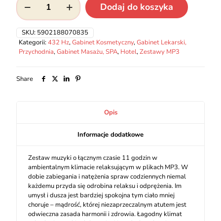
Dodaj do koszyka
Ambient
with
Relax
SKU:
5902188070835
Kategorii:
432 Hz
,
Gabinet Kosmetyczny
,
Gabinet Lekarski,
Przychodnia
,
Gabinet Masażu, SPA
,
Hotel
,
Zestawy MP3
Share
Opis
Informacje dodatkowe
Zestaw muzyki o łącznym czasie 11 godzin w
ambientalnym klimacie relaksującym w plikach MP3. W
dobie zabiegania i natężenia spraw codziennych niemal
każdemu przyda się odrobina relaksu i odprężenia. Im
umysł i dusza jest bardziej spokojna tym ciało mniej
choruje – mądrość, której niezaprzeczalnym atutem jest
odwieczna zasada harmonii i zdrowia. Łagodny klimat