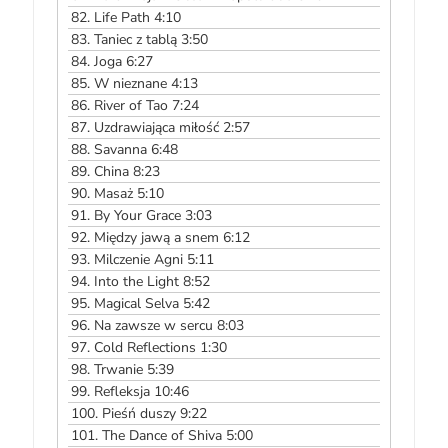
82.
Life Path 4:10
83.
Taniec z tablą 3:50
84.
Joga 6:27
85.
W nieznane 4:13
86.
River of Tao 7:24
87.
Uzdrawiająca miłość 2:57
88.
Savanna 6:48
89.
China 8:23
90.
Masaż 5:10
91.
By Your Grace 3:03
92.
Między jawą a snem 6:12
93.
Milczenie Agni 5:11
94.
Into the Light 8:52
95.
Magical Selva 5:42
96.
Na zawsze w sercu 8:03
97.
Cold Reflections 1:30
98.
Trwanie 5:39
99.
Refleksja 10:46
100.
Pieśń duszy 9:22
101.
The Dance of Shiva 5:00