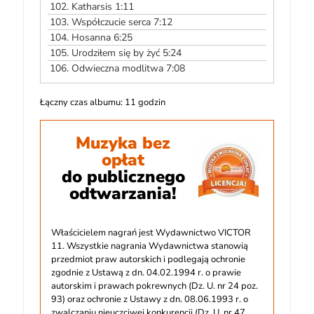
102.
Katharsis 1:11
103.
Współczucie serca 7:12
104.
Hosanna 6:25
105.
Urodziłem się by żyć 5:24
106.
Odwieczna modlitwa 7:08
Łączny czas albumu: 11 godzin
Muzyka bez
opłat
do publicznego
odtwarzania!
Właścicielem nagrań jest Wydawnictwo VICTOR
11. Wszystkie nagrania Wydawnictwa stanowią
przedmiot praw autorskich i podlegają ochronie
zgodnie z Ustawą z dn. 04.02.1994 r. o prawie
autorskim i prawach pokrewnych (Dz. U. nr 24 poz.
93) oraz ochronie z Ustawy z dn. 08.06.1993 r. o
zwalczaniu nieuczciwej konkurencji (Dz. U. nr 47