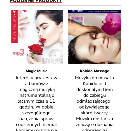
PODOBNE PRODUKTY
Magic Music
Kobido Massage
Interesujący zestaw
Muzyka do masażu
albumów z
Kobido jest
magiczną muzyką
doskonałym tłem
instrumentalną o
do zabiegu
łącznym czasie 11
odmładzającego i
godzin. W dobie
odżywiającego
szczególnego
skórę twarzy.
natężenia spraw
Muzyka dostarcza
codziennych niemal
znaczące doznania
każdemu przyda się
odprężenia i