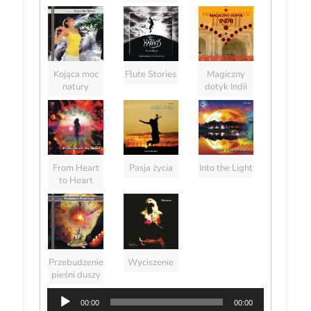
Kojąca moc
Flute Stories
Magiczny
natury
dotyk Indii
From Heart
Pasja życia
Into the Light
to Heart
Przebudzenie
Wyciszenie
pieśni duszy
00:00
00:00