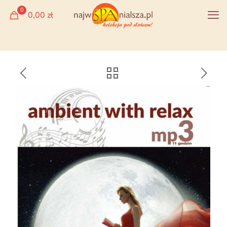
0
0,00 zł