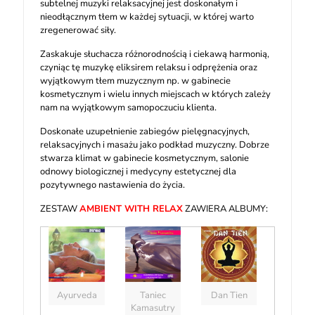
subtelnej muzyki relaksacyjnej jest doskonałym i
nieodłącznym tłem w każdej sytuacji, w której warto
zregenerować siły.
Zaskakuje słuchacza różnorodnością i ciekawą harmonią,
czyniąc tę muzykę eliksirem relaksu i odprężenia oraz
wyjątkowym tłem muzycznym np. w gabinecie
kosmetycznym i wielu innych miejscach w których zależy
nam na wyjątkowym samopoczuciu klienta.
Doskonałe uzupełnienie zabiegów pielęgnacyjnych,
relaksacyjnych i masażu jako podkład muzyczny. Dobrze
stwarza klimat w gabinecie kosmetycznym, salonie
odnowy biologicznej i medycyny estetycznej dla
pozytywnego nastawienia do życia.
ZESTAW
AMBIENT WITH RELAX
ZAWIERA ALBUMY:
Odtwarzac
plików
dźwiękow
Ayurveda
Taniec
Dan Tien
Kamasutry