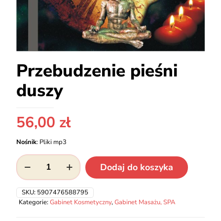
Przebudzenie pieśni
duszy
56,00
zł
Nośnik
:
Pliki mp3
ilość
Dodaj do koszyka
Przebudzenie
pieśni
duszy
SKU:
5907476588795
Kategorie:
Gabinet Kosmetyczny
,
Gabinet Masażu, SPA