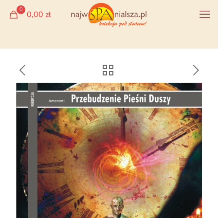
0
0,00 zł