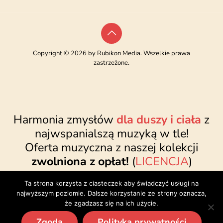
Copyright © 2026 by Rubikon Media. Wszelkie prawa
zastrzeżone.
Harmonia zmysłów
dla duszy i ciała
z
najwspanialszą muzyką w tle!
Oferta muzyczna z naszej kolekcji
zwolniona z opłat!
(
LICENCJA
)
www.najwspanialsza.pl
●
sklep@najwspanialsza.pl
●
Ta strona korzysta z ciasteczek aby świadczyć usługi na
facebook.com/najwspanialszapl
najwyższym poziomie. Dalsze korzystanie ze strony oznacza,
że zgadzasz się na ich użycie.
Zgoda
Polityka prywatności