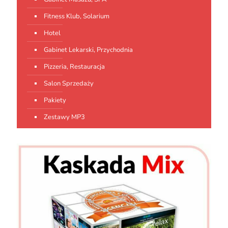
Fitness Klub, Solarium
Hotel
Gabinet Lekarski, Przychodnia
Pizzeria, Restauracja
Salon Sprzedaży
Pakiety
Zestawy MP3