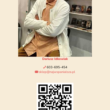
Dariusz Idkowiak
603-695-454
sklep@najwspanialsza.pl