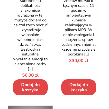
Subtelność i
Zestaw muzyki o
delikatność
łącznym czasie 11
znakomicie
godzin w
wyrażona w tej
ambientalnym
muzyce dociera do
klimacie
najczulszych odczuć
relaksującym w
i krystalizuje
plikach MP3. W
wspaniałe
dobie zabiegania i
wspomnienia z
natężenia spraw
dzieciństwa.
codziennych niemal
Beztroska i
każdemu przyda się
naturalne
odrobina
[…]
wyrażanie emocji to
330,00
zł
nieocenione cechy
[…]
56,00
zł
Dodaj do
Dodaj do
koszyka
koszyka