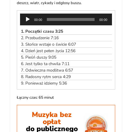
deszcz, wiatr, cykady i odgłosy buszu.
Odtwarzacz
00:00
00:00
plików
dźwiękowych
1.
Początki czasu 3:25
2.
Przebudzenie 7:16
3.
Słońce wstaje o świcie 6:07
4.
Dzień jest pełen życia 12:56
5.
Pieśń duszy 9:05
6.
Jest tylko ta chwila 7:11
7.
Odwieczna modlitwa 6:57
8.
Radosny rytm serca 4:29
9.
Ponieważ idziemy 5:36
Łączny czas: 65 minut
Muzyka bez
opłat
do publicznego