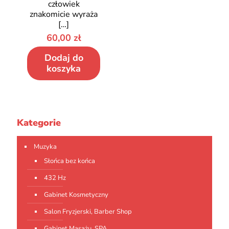
człowiek
znakomicie wyraża
[…]
60,00
zł
Dodaj do
koszyka
Kategorie
Muzyka
Słońca bez końca
432 Hz
Gabinet Kosmetyczny
Salon Fryzjerski, Barber Shop
Gabinet Masażu, SPA