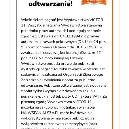
odtwarzania!
Właścicielem nagrań jest Wydawnictwo VICTOR
11. Wszystkie nagrania Wydawnictwa stanowią
przedmiot praw autorskich i podlegają ochronie
zgodnie z Ustawą z dn. 04.02.1994 r. o prawie
autorskim i prawach pokrewnych (Dz. U. nr 24 poz.
93) oraz ochronie z Ustawy z dn. 08.06.1993 r. o
zwalczaniu nieuczciwej konkurencji (Dz. U. nr 47
poz. 211). Na mocy niniejszej Ustawy,
Wydawnictwo posiada prawo do publikacji i
dystrybucji nagrań. Muzyka zawarta w ofercie jest
całkowicie niezależna od Organizacji Zbiorowego
Zarządzania i zwolniona z opłat za publiczne
odtwarzanie. Publiczne odtwarzanie jest zwolnione
z opłat tylko i wyłącznie z dowodem zakupu
nośnika: e-pliki mp3 lub płyty CD (faktura VAT). Za
pisemną zgodą Wydawnictwa VICTOR 11 -
muzyka na zakupionych nośnikach w sklepie
NAJWSPANIALSZA.PL może być dowolnie
wykorzystywana w miejscach publicznych z
wyłączeniem zastosowań komercyjnych (brak