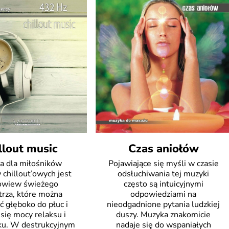
llout music
Czas aniołów
a dla miłośników
Pojawiające się myśli w czasie
 chillout’owych jest
odsłuchiwania tej muzyki
powiew świeżego
często są intuicyjnymi
rza, które można
odpowiedziami na
ć głęboko do płuc i
nieodgadnione pytania ludzkiej
się mocy relaksu i
duszy. Muzyka znakomicie
ku. W destrukcyjnym
nadaje się do wspaniałych