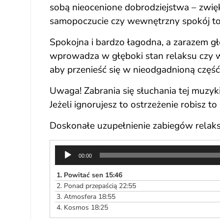
sobą nieocenione dobrodziejstwa – zwięk
samopoczucie czy wewnętrzny spokój to t
Spokojna i bardzo łagodna, a zarazem 
wprowadza w głęboki stan relaksu czy w
aby przenieść się w nieodgadnioną część
Uwaga! Zabrania się słuchania tej muzy
Jeżeli ignorujesz to ostrzeżenie robisz 
Doskonałe uzupełnienie zabiegów relak
Odtwarzacz
00:00
plików
dźwiękowych
1.
Powitać sen 15:46
2.
Ponad przepaścią 22:55
3.
Atmosfera 18:55
4.
Kosmos 18:25