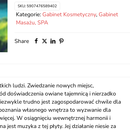
podróże
SKU:
5907476589402
1
Kategorie:
Gabinet Kosmetyczny
,
Gabinet
Masażu, SPA
Share
kich ludzi. Zwiedzanie nowych miejsc,
ód doświadczenia owiane tajemnicą i nierzadko
iezwykle trudno jest zagospodarować chwile dla
 poznania własnego wnętrza to wyzwanie dla
 więcej. W osiągnięciu wewnętrznej harmonii i
jest muzyka z tej płyty. Jej działanie niesie za