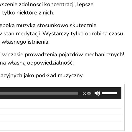
szenie zdolności koncentracji, lepsze
ylko niektóre z nich.
głęboka muzyka stosunkowo skutecznie
 stan medytacji. Wystarczy tylko odrobina czasu,
 własnego istnienia.
ki w czasie prowadzenia pojazdów mechanicznych!
to na własną odpowiedzialność!
sacyjnych jako podkład muzyczny.
Używaj
00:00
strzałek
do
góry
oraz
do
dołu