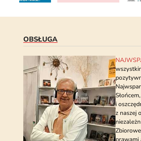
OBSŁUGA
NAJWSP
wszystki
pozytywny
Najwspan
Słońcem, 
i oszczę
z naszej 
niezależn
Zbiorowe
prawami 