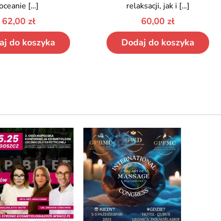
oceanie
[…]
relaksacji, jak i
[…]
62,00
zł
60,00
zł
aj do koszyka
Dodaj do koszyka