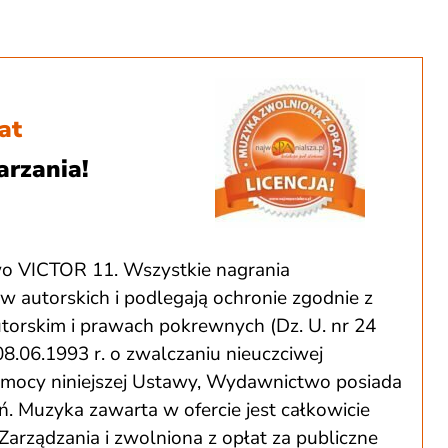
aby
zwiększyć
lub
zmniejszyć
głośność.
at
arzania!
o VICTOR 11. Wszystkie nagrania
autorskich i podlegają ochronie zgodnie z
utorskim i prawach pokrewnych (Dz. U. nr 24
08.06.1993 r. o zwalczaniu nieuczciwej
Na mocy niniejszej Ustawy, Wydawnictwo posiada
ań. Muzyka zawarta w ofercie jest całkowicie
Zarządzania i zwolniona z opłat za publiczne