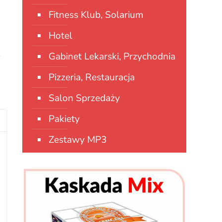
Fitness Klub, Solarium
Hotel
Gabinet Lekarski, Przychodnia
Pizzeria, Restauracja
Salon Sprzedaży
Pakiety
Zestawy MP3