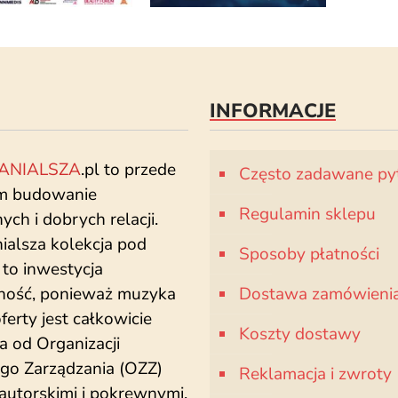
INFORMACJE
ANIALSZA
.pl to przede
Często zadawane py
m budowanie
Regulamin sklepu
ch i dobrych relacji.
ialsza kolekcja pod
Sposoby płatności
to inwestycja
dność, ponieważ muzyka
Dostawa zamówieni
oferty jest całkowicie
Koszty dostawy
a od Organizacji
go Zarządzania (OZZ)
Reklamacja i zwroty
autorskimi i pokrewnymi,