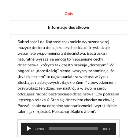
Opis
Informacje dodatkowe
Subtelność i delikatność znakomicie wyrażona w tej
muzyce dociera do najczulszych odczuć i krystalizuje
wspaniałe wspomnienia z dzieciństwa. Beztroska i
naturalne wyrażanie emocji to nieocenione cechy
dzieciństwa, których tak często brakuje „dorosłym”. W
pogoni za „dorosłością” niemal wszyscy zapominają, że
„być dzieckiem” to najwspanialsza wartość w życiu.
Słuchając nastrojowych „Bajek o Ziemi” z powodzeniem
przywołasz ten dziecinny nastrój, a w swoim sercu
odczujesz radość beztroskiego dzieciństwa. Czy potrzeba
lepszego relaksu? Stań się dzieckiem chociaż na chwilę!
Pozwól sobie na odrobinę spontaniczności i wyraź siebie
takim, jakim jesteś. Posłuchaj „Bajki o Ziemi”.
Odtwarzacz
00:00
00:00
plików