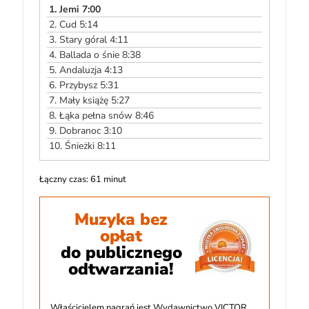
dźwiękowych
1.
Jemi 7:00
2.
Cud 5:14
3.
Stary góral 4:11
4.
Ballada o śnie 8:38
5.
Andaluzja 4:13
6.
Przybysz 5:31
7.
Mały książę 5:27
8.
Łąka pełna snów 8:46
9.
Dobranoc 3:10
10.
Śnieżki 8:11
Łączny czas: 61 minut
Muzyka bez
opłat
do publicznego
odtwarzania!
Właścicielem nagrań jest Wydawnictwo VICTOR