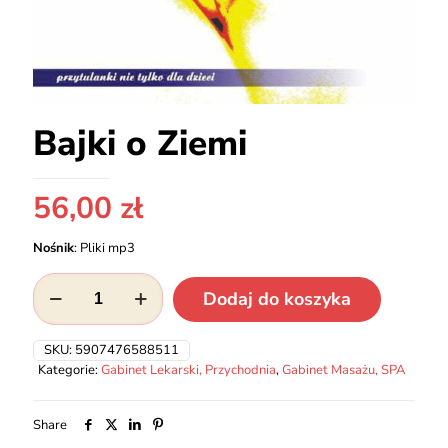
Bajki o Ziemi
56,00
zł
Nośnik
:
Pliki mp3
ilość
Dodaj do koszyka
Bajki
o
Ziemi
SKU:
5907476588511
Kategorie:
Gabinet Lekarski, Przychodnia
,
Gabinet Masażu, SPA
Share