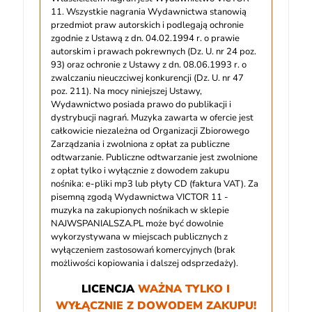
11. Wszystkie nagrania Wydawnictwa stanowią
przedmiot praw autorskich i podlegają ochronie
zgodnie z Ustawą z dn. 04.02.1994 r. o prawie
autorskim i prawach pokrewnych (Dz. U. nr 24 poz.
93) oraz ochronie z Ustawy z dn. 08.06.1993 r. o
zwalczaniu nieuczciwej konkurencji (Dz. U. nr 47
poz. 211). Na mocy niniejszej Ustawy,
Wydawnictwo posiada prawo do publikacji i
dystrybucji nagrań. Muzyka zawarta w ofercie jest
całkowicie niezależna od Organizacji Zbiorowego
Zarządzania i zwolniona z opłat za publiczne
odtwarzanie. Publiczne odtwarzanie jest zwolnione
z opłat tylko i wyłącznie z dowodem zakupu
nośnika: e-pliki mp3 lub płyty CD (faktura VAT). Za
pisemną zgodą Wydawnictwa VICTOR 11 -
muzyka na zakupionych nośnikach w sklepie
NAJWSPANIALSZA.PL może być dowolnie
wykorzystywana w miejscach publicznych z
wyłączeniem zastosowań komercyjnych (brak
możliwości kopiowania i dalszej odsprzedaży).
LICENCJA
WAŻNA TYLKO I
WYŁĄCZNIE Z DOWODEM ZAKUPU!