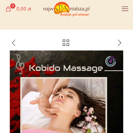
0
0,00 zł