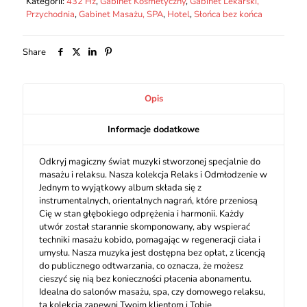
Kategorii:
432 Hz
,
Gabinet Kosmetyczny
,
Gabinet Lekarski,
i
Przychodnia
,
Gabinet Masażu, SPA
,
Hotel
,
Słońca bez końca
Odmłodzenie
w
Jednym
Share
Opis
Informacje dodatkowe
Odkryj magiczny świat muzyki stworzonej specjalnie do
masażu i relaksu. Nasza kolekcja Relaks i Odmłodzenie w
Jednym to wyjątkowy album składa się z
instrumentalnych, orientalnych nagrań, które przeniosą
Cię w stan głębokiego odprężenia i harmonii. Każdy
utwór został starannie skomponowany, aby wspierać
techniki masażu kobido, pomagając w regeneracji ciała i
umysłu. Nasza muzyka jest dostępna bez opłat, z licencją
do publicznego odtwarzania, co oznacza, że możesz
cieszyć się nią bez konieczności płacenia abonamentu.
Idealna do salonów masażu, spa, czy domowego relaksu,
ta kolekcja zapewni Twoim klientom i Tobie