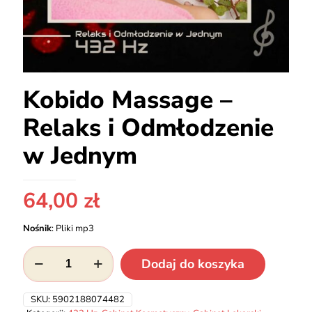
Kobido Massage –
Relaks i Odmłodzenie
w Jednym
64,00
zł
Nośnik
:
Pliki mp3
ilość
Dodaj do koszyka
Kobido
Massage
–
SKU:
5902188074482
Relaks