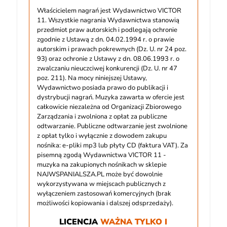
Właścicielem nagrań jest Wydawnictwo VICTOR
11. Wszystkie nagrania Wydawnictwa stanowią
przedmiot praw autorskich i podlegają ochronie
zgodnie z Ustawą z dn. 04.02.1994 r. o prawie
autorskim i prawach pokrewnych (Dz. U. nr 24 poz.
93) oraz ochronie z Ustawy z dn. 08.06.1993 r. o
zwalczaniu nieuczciwej konkurencji (Dz. U. nr 47
poz. 211). Na mocy niniejszej Ustawy,
Wydawnictwo posiada prawo do publikacji i
dystrybucji nagrań. Muzyka zawarta w ofercie jest
całkowicie niezależna od Organizacji Zbiorowego
Zarządzania i zwolniona z opłat za publiczne
odtwarzanie. Publiczne odtwarzanie jest zwolnione
z opłat tylko i wyłącznie z dowodem zakupu
nośnika: e-pliki mp3 lub płyty CD (faktura VAT). Za
pisemną zgodą Wydawnictwa VICTOR 11 -
muzyka na zakupionych nośnikach w sklepie
NAJWSPANIALSZA.PL może być dowolnie
wykorzystywana w miejscach publicznych z
wyłączeniem zastosowań komercyjnych (brak
możliwości kopiowania i dalszej odsprzedaży).
LICENCJA
WAŻNA TYLKO I