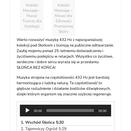
Kobido
Kobido
Massage –
Massage –
Masaż
Masaż dla
Twarzy dla
Zdrowej i
Każdego
Promiennej
Skóry
Warto rozważyć muzykę 432 Hz z najwspanialszej
kolekcji pod Słońcem z licencją na publiczne odtwarzanie.
Zaufaj mojemu ponad 25-letniemu doświadczeniu i
życzliwemu podejściu w relacjach. Wszystko co życzliwe,
serdeczne i dobre sercu wyraża się w przesłaniu:
SŁOŃCA BEZ KOŃCA!
Muzyka strojona na częstotliwości 432 Hz jest bardziej
harmonizująca z ludzką naturą. Ta częstotliwość to
głębsze rozluźnienie i działanie bodźców dźwiękowych,
dzięki którym organizm się znacznie szybciej regeneruje.
Odtwarzacz
00:00
00:00
plików
dźwiękowych
1.
Wschód Słońca 5:30
2.
Tajemniczy Ogród 5:29