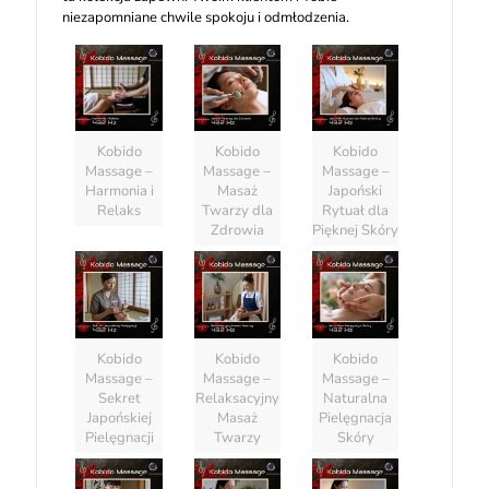
niezapomniane chwile spokoju i odmłodzenia.
Kobido
Kobido
Kobido
Massage –
Massage –
Massage –
Harmonia i
Masaż
Japoński
Relaks
Twarzy dla
Rytuał dla
Zdrowia
Pięknej Skóry
Kobido
Kobido
Kobido
Massage –
Massage –
Massage –
Sekret
Relaksacyjny
Naturalna
Japońskiej
Masaż
Pielęgnacja
Pielęgnacji
Twarzy
Skóry