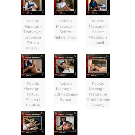
Kobido
Kobido
Kobido
Massage –
Massage –
Massage –
Tradycyjna
Sekret
Sekret
Japońska
Pięknej Skóry
Młodości z
Sztuka
Japonii
Masażu
Kobido
Kobido
Kobido
Massage –
Massage –
Massage –
Rytuał
Odmładzający
Naturalne
Piękna i
Rytuał
Odmłodzenie
Relaksu
Twarzy