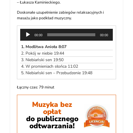
– Łukasza Kaminieckiego.
Doskonałe uzupełnienie zabiegów relaksacyjnych i
masażu jako podkład muzyczny.
Odtwarzacz
00:00
00:00
plików
dźwiękowych
1.
Modlitwa Anioła 8:07
2.
Pokój w niebie 19:44
3.
Niebiański sen 19:50
4.
W promieniach słońca 11:02
5.
Niebiański sen – Przebudzenie 19:48
Łączny czas: 79 minut
Muzyka bez
opłat
do publicznego
odtwarzania!