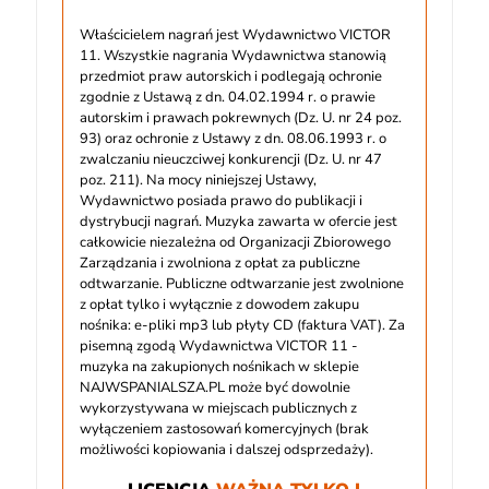
Właścicielem nagrań jest Wydawnictwo VICTOR
11. Wszystkie nagrania Wydawnictwa stanowią
przedmiot praw autorskich i podlegają ochronie
zgodnie z Ustawą z dn. 04.02.1994 r. o prawie
autorskim i prawach pokrewnych (Dz. U. nr 24 poz.
93) oraz ochronie z Ustawy z dn. 08.06.1993 r. o
zwalczaniu nieuczciwej konkurencji (Dz. U. nr 47
poz. 211). Na mocy niniejszej Ustawy,
Wydawnictwo posiada prawo do publikacji i
dystrybucji nagrań. Muzyka zawarta w ofercie jest
całkowicie niezależna od Organizacji Zbiorowego
Zarządzania i zwolniona z opłat za publiczne
odtwarzanie. Publiczne odtwarzanie jest zwolnione
z opłat tylko i wyłącznie z dowodem zakupu
nośnika: e-pliki mp3 lub płyty CD (faktura VAT). Za
pisemną zgodą Wydawnictwa VICTOR 11 -
muzyka na zakupionych nośnikach w sklepie
NAJWSPANIALSZA.PL może być dowolnie
wykorzystywana w miejscach publicznych z
wyłączeniem zastosowań komercyjnych (brak
możliwości kopiowania i dalszej odsprzedaży).