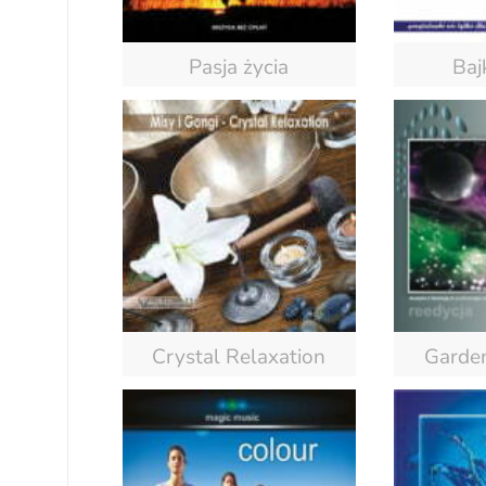
Pasja życia
Baj
Crystal Relaxation
Garden