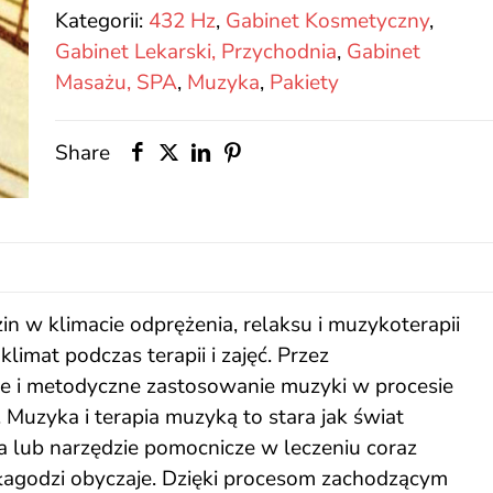
x12
Kategorii:
432 Hz
,
Gabinet Kosmetyczny
,
Gabinet Lekarski, Przychodnia
,
Gabinet
Masażu, SPA
,
Muzyka
,
Pakiety
Share
n w klimacie odprężenia, relaksu i muzykoterapii
limat podczas terapii i zajęć. Przez
 i metodyczne zastosowanie muzyki w procesie
 Muzyka i terapia muzyką to stara jak świat
 lub narzędzie pomocnicze w leczeniu coraz
o łagodzi obyczaje. Dzięki procesom zachodzącym