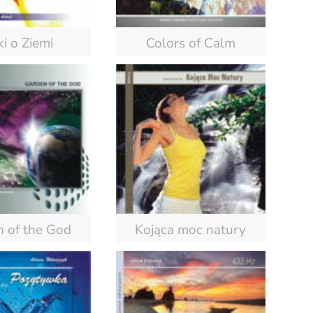
ki o Ziemi
Colors of Calm
 of the God
Kojąca moc natury