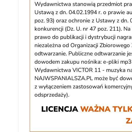
Wydawnictwa stanowią przedmiot praw 
Ustawą z dn. 04.02.1994 r. o prawie a
poz. 93) oraz ochronie z Ustawy z dn. 
konkurencji (Dz. U. nr 47 poz. 211). 
prawo do publikacji i dystrybucji nagr
niezależna od Organizacji Zbiorowego 
odtwarzanie. Publiczne odtwarzanie jes
dowodem zakupu nośnika: e-pliki mp3 
Wydawnictwa VICTOR 11 - muzyka na 
NAJWSPANIALSZA.PL może być dowoln
z wyłączeniem zastosowań komercyjnyc
odsprzedaży).
LICENCJA
WAŻNA TYLK
Z