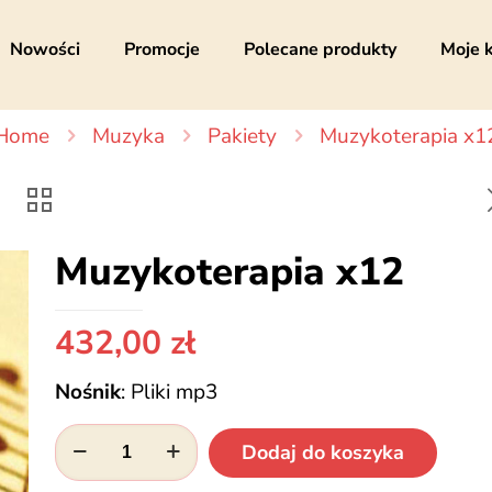
Nowości
Promocje
Polecane produkty
Moje 
Home
Muzyka
Pakiety
Muzykoterapia x1
Muzykoterapia x12
432,00
zł
Nośnik
:
Pliki mp3
ilość
Dodaj do koszyka
Muzykoterapia