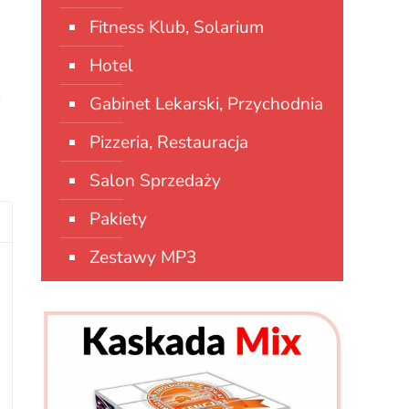
Fitness Klub, Solarium
Hotel
Gabinet Lekarski, Przychodnia
Pizzeria, Restauracja
Salon Sprzedaży
Pakiety
Zestawy MP3