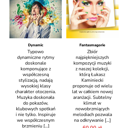
Dynamic
Fantasmagorie
Typowo
Zbiór
dynamiczne rytmy
najpiękniejszych
doskonale
kompozycji muzyki
komponujące z
z naszej kolekcji,
współczesną
którą Łukasz
stylizacją, nadają
Kaminiecki
wysokiej klasy
proponuje od wielu
charakter otoczenia.
lat w całkiem nowej
Muzyka doskonała
aranżacji. Subtelny
do pokazów,
klimat w
klubowych spotkań
nowobrzmiących
i nie tylko. Inspiruje
melodiach pozwala
we współczesnym
na odkrywanie
[…]
brzmieniu
[…]
60,00
zł