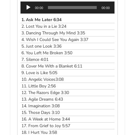
Odtwarzacz
00:00
00:00
plików
dźwiękowych
1.
Ask Me Later 6:34
2.
Lost You in a Lie 3:24
3.
Dancing Through My Mind 3:35
4.
Wish I Could See You Again 3:37
5.
Just one Look 3:36
6.
You Left Me Broken 3:50
7.
Silence 4:01
8.
Cover Me With a Blanket 6:11
9.
Love is Like 5:05
10.
Angelic Voices3:08
11.
Little Boy 2:56
12.
The Razors Edge 3:30
13.
Agile Dreams 6:43
14.
Imagination 3:08
15.
Those Days 3:10
16.
A Week at Home 3:44
17.
From Grief to Joy 5:57
18.
I Hurt You 3:58