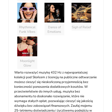
Rhythmical
Dance of
Sigh of Relief
Funk Vibes
Emotions
Moonlight
Glow
Warto rozważyć muzykę 432 Hz z najwspanialszej
kolekcji pod Słońcem z licencją na publiczne odtwarzanie
możesz cieszyć się nieskończoną przyjemnością bez
konieczności ponoszenia dodatkowych kosztów. W
przeciwieństwie do innych usług, muzyka bez
abonamentu to doskonałe rozwiązanie, które nie
wymaga stałych opłat, pozwalając cieszyć się jakością
dźwięku bez zobowiązań finansowych. Zaufaj mojemu
25-letniemu doświadczeniu i życzliwemu podejściu w