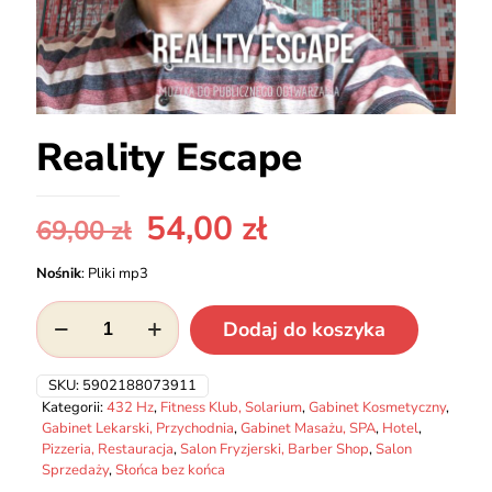
Reality Escape
Pierwotna
Aktualna
54,00
zł
69,00
zł
cena
cena
Nośnik
:
Pliki mp3
wynosiła:
wynosi:
ilość
69,00 zł.
54,00 zł.
Dodaj do koszyka
Reality
Escape
SKU:
5902188073911
Kategorii:
432 Hz
,
Fitness Klub, Solarium
,
Gabinet Kosmetyczny
,
Gabinet Lekarski, Przychodnia
,
Gabinet Masażu, SPA
,
Hotel
,
Pizzeria, Restauracja
,
Salon Fryzjerski, Barber Shop
,
Salon
Sprzedaży
,
Słońca bez końca