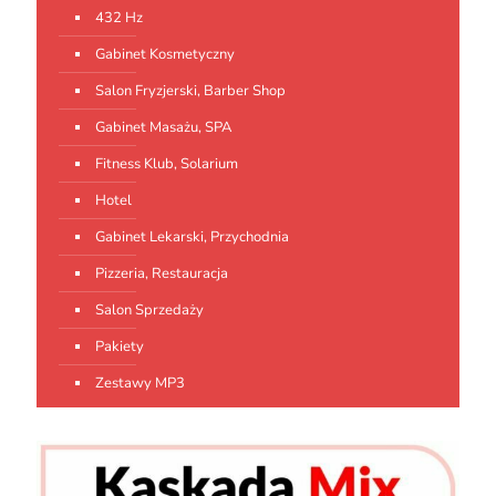
432 Hz
Gabinet Kosmetyczny
Salon Fryzjerski, Barber Shop
Gabinet Masażu, SPA
Fitness Klub, Solarium
Hotel
Gabinet Lekarski, Przychodnia
Pizzeria, Restauracja
Salon Sprzedaży
Pakiety
Zestawy MP3