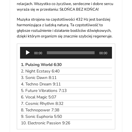
relacjach. Wszystko co życzliwe, serdeczne i dobre sercu
wyraża się w przesłaniu: SŁOŃCA BEZ KOŃCA!
Muzyka strojona na częstotliwości 432 Hz jest bardziej
harmonizująca z ludzką naturą. Ta częstotliwość to
głębsze rozluźnienie i działanie bodźców dźwiękowych,
dzięki którym organizm się znacznie szybciej regeneruje.
Odtwarzacz
00:00
00:00
plików
dźwiękowych
1.
Pulsing World 6:30
2.
Night Ecstasy 6:40
3.
Sonic Dawn 8:11
4.
Techno Dream 9:11
5.
Future Vibrations 7:13
6.
Vocal Magic 5:07
7.
Cosmic Rhythm 8:32
8.
Technopower 7:38
9.
Sonic Euphoria 5:50
10.
Electronic Passion 9:26