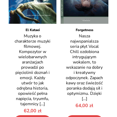
El Kataei
Forgetness
Muzyka o
Nasza
charakterze muzyki
najwspanialsza
filmowej.
seria płyt Vocal
Kompozytor w
Chill ozdobiona
wielobarwnych
intrygującym
aranżacjach
wokalem, to
prowadzi po
wskazanie na dobry
pięciolinii doznań i
i kreatywny
emocji. Każdy
odpoczynek. Zapach
utwór to jak
kawy oraz świeżość
odrębna historia,
poranka dodają sił i
opowieść pełna
optymizmu. Dzięki
napięcia, tryumfu,
[…]
tajemnicy
[…]
64,00
zł
62,00
zł