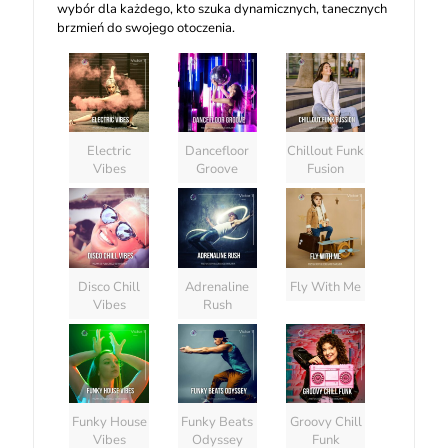
wybór dla każdego, kto szuka dynamicznych, tanecznych
brzmień do swojego otoczenia.
Electric
Dancefloor
Chillout Funk
Vibes
Groove
Fusion
Disco Chill
Adrenaline
Fly With Me
Vibes
Rush
Funky House
Funky Beats
Groovy Chill
Vibes
Odyssey
Funk