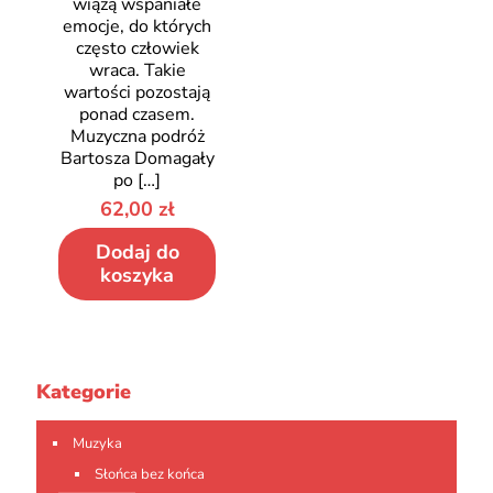
wiążą wspaniałe
emocje, do których
często człowiek
wraca. Takie
wartości pozostają
ponad czasem.
Muzyczna podróż
Bartosza Domagały
po
[…]
62,00
zł
Dodaj do
koszyka
Kategorie
Muzyka
Słońca bez końca