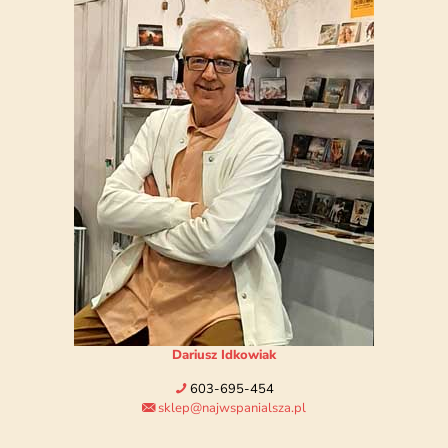
Dariusz Idkowiak
603-695-454
sklep@najwspanialsza.pl