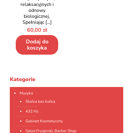
relaksacyjnych i
odnowy
biologicznej.
Spełniając
[…]
60,00
zł
Dodaj do
koszyka
Kategorie
Muzyka
Słońca bez końca
432 Hz
Gabinet Kosmetyczny
Salon Fryzjerski, Barber Shop