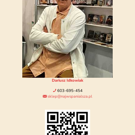
Dariusz Idkowiak
603-695-454
sklep@najwspanialsza.pl