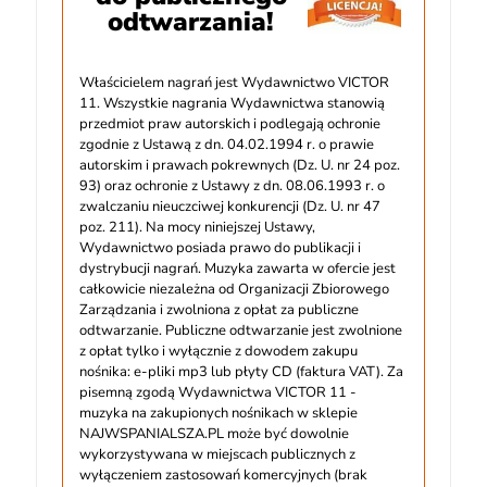
odtwarzania!
Właścicielem nagrań jest Wydawnictwo VICTOR
11. Wszystkie nagrania Wydawnictwa stanowią
przedmiot praw autorskich i podlegają ochronie
zgodnie z Ustawą z dn. 04.02.1994 r. o prawie
autorskim i prawach pokrewnych (Dz. U. nr 24 poz.
93) oraz ochronie z Ustawy z dn. 08.06.1993 r. o
zwalczaniu nieuczciwej konkurencji (Dz. U. nr 47
poz. 211). Na mocy niniejszej Ustawy,
Wydawnictwo posiada prawo do publikacji i
dystrybucji nagrań. Muzyka zawarta w ofercie jest
całkowicie niezależna od Organizacji Zbiorowego
Zarządzania i zwolniona z opłat za publiczne
odtwarzanie. Publiczne odtwarzanie jest zwolnione
z opłat tylko i wyłącznie z dowodem zakupu
nośnika: e-pliki mp3 lub płyty CD (faktura VAT). Za
pisemną zgodą Wydawnictwa VICTOR 11 -
muzyka na zakupionych nośnikach w sklepie
NAJWSPANIALSZA.PL może być dowolnie
wykorzystywana w miejscach publicznych z
wyłączeniem zastosowań komercyjnych (brak