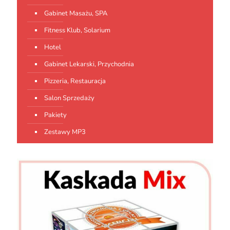
Gabinet Masażu, SPA
Fitness Klub, Solarium
Hotel
Gabinet Lekarski, Przychodnia
Pizzeria, Restauracja
Salon Sprzedaży
Pakiety
Zestawy MP3