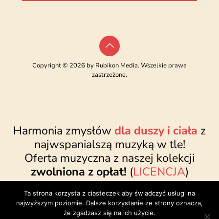
Copyright © 2026 by Rubikon Media. Wszelkie prawa
zastrzeżone.
Harmonia zmysłów
dla duszy i ciała
z
najwspanialszą muzyką w tle!
Oferta muzyczna z naszej kolekcji
zwolniona z opłat!
(
LICENCJA
)
www.najwspanialsza.pl
●
sklep@najwspanialsza.pl
●
Ta strona korzysta z ciasteczek aby świadczyć usługi na
facebook.com/najwspanialszapl
najwyższym poziomie. Dalsze korzystanie ze strony oznacza,
że zgadzasz się na ich użycie.