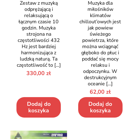
Zestaw z muzyką
Muzyka dla
odprężającą i
miłośników
relaksującą o
klimatów
łącznym czasie 10
chillout’owych jest
godzin. Muzyka
jak powiew
strojona na
świeżego
częstotliwości 432
powietrza, które
Hz jest bardziej
można wciągnąć
harmonizująca z
głęboko do płuc i
ludzką naturą. Ta
poddać się mocy
częstotliwość to
[…]
relaksu i
odpoczynku. W
330,00
zł
destrukcyjnym
oceanie
[…]
62,00
zł
Dodaj do
Dodaj do
koszyka
koszyka