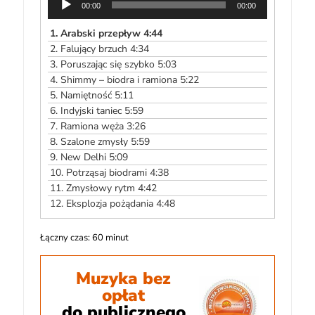
00:00
00:00
plików
dźwiękowych
1.
Arabski przepływ 4:44
2.
Falujący brzuch 4:34
3.
Poruszając się szybko 5:03
4.
Shimmy – biodra i ramiona 5:22
5.
Namiętność 5:11
6.
Indyjski taniec 5:59
7.
Ramiona węża 3:26
8.
Szalone zmysły 5:59
9.
New Delhi 5:09
10.
Potrząsaj biodrami 4:38
11.
Zmysłowy rytm 4:42
12.
Eksplozja pożądania 4:48
Łączny czas: 60 minut
Muzyka bez
opłat
do publicznego