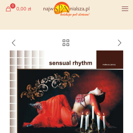
0
0,00 zł