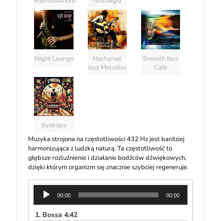
Improvisations
Nostalgia
Night Lounge
Nocturnal
Smooth Jazz
Jazz Melodies
Cafe
Synkopa
Muzyka strojona na częstotliwości 432 Hz jest bardziej
harmonizująca z ludzką naturą. Ta częstotliwość to
głębsze rozluźnienie i działanie bodźców dźwiękowych,
dzięki którym organizm się znacznie szybciej regeneruje.
Odtwarzacz
00:00
00:00
plików
dźwiękowych
1.
Bossa 4:42