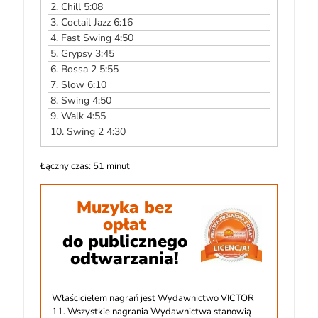
2.
Chill 5:08
3.
Coctail Jazz 6:16
4.
Fast Swing 4:50
5.
Grypsy 3:45
6.
Bossa 2 5:55
7.
Slow 6:10
8.
Swing 4:50
9.
Walk 4:55
10.
Swing 2 4:30
Łączny czas: 51 minut
Muzyka bez
opłat
do publicznego
odtwarzania!
Właścicielem nagrań jest Wydawnictwo VICTOR
11. Wszystkie nagrania Wydawnictwa stanowią