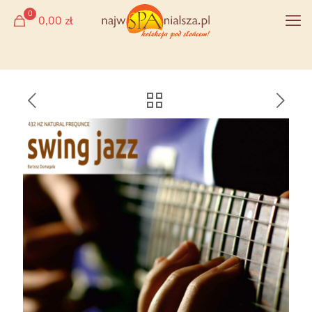
0
0,00 zł