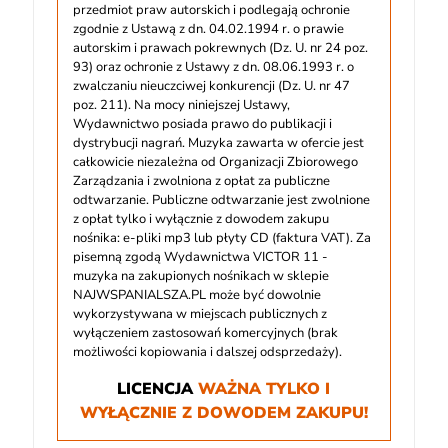
przedmiot praw autorskich i podlegają ochronie
zgodnie z Ustawą z dn. 04.02.1994 r. o prawie
autorskim i prawach pokrewnych (Dz. U. nr 24 poz.
93) oraz ochronie z Ustawy z dn. 08.06.1993 r. o
zwalczaniu nieuczciwej konkurencji (Dz. U. nr 47
poz. 211). Na mocy niniejszej Ustawy,
Wydawnictwo posiada prawo do publikacji i
dystrybucji nagrań. Muzyka zawarta w ofercie jest
całkowicie niezależna od Organizacji Zbiorowego
Zarządzania i zwolniona z opłat za publiczne
odtwarzanie. Publiczne odtwarzanie jest zwolnione
z opłat tylko i wyłącznie z dowodem zakupu
nośnika: e-pliki mp3 lub płyty CD (faktura VAT). Za
pisemną zgodą Wydawnictwa VICTOR 11 -
muzyka na zakupionych nośnikach w sklepie
NAJWSPANIALSZA.PL może być dowolnie
wykorzystywana w miejscach publicznych z
wyłączeniem zastosowań komercyjnych (brak
możliwości kopiowania i dalszej odsprzedaży).
LICENCJA
WAŻNA TYLKO I
WYŁĄCZNIE Z DOWODEM ZAKUPU!