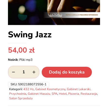
Swing Jazz
54,00
zł
Nośnik
:
Pliki mp3
ilość
Dodaj do koszyka
Swing
Jazz
SKU:
5902188072556-1
Kategorii:
432 Hz
,
Gabinet Kosmetyczny
,
Gabinet Lekarski,
Przychodnia
,
Gabinet Masażu, SPA
,
Hotel
,
Pizzeria, Restauracja
,
Salon Sprzedaży