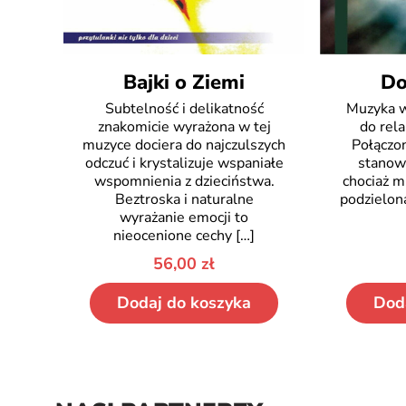
Bajki o Ziemi
Do
Subtelność i delikatność
Muzyka w
znakomicie wyrażona w tej
do rela
muzyce dociera do najczulszych
Połączon
odczuć i krystalizuje wspaniałe
stanowi
wspomnienia z dzieciństwa.
chociaż mu
Beztroska i naturalne
podzielona
wyrażanie emocji to
nieocenione cechy
[…]
56,00
zł
Dodaj do koszyka
Dod