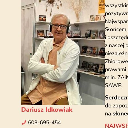
wszystki
pozytywny
Najwspan
Słońcem, 
i oszczę
z naszej 
niezależn
Zbiorowe
prawami 
m.in. ZA
SAWP.
Serdecz
do zapozn
Dariusz Idkowiak
na
słon
603-695-454
NAJWSP