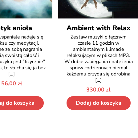
tyk anioła
Ambient with Relax
spaniale nadaje się
Zestaw muzyki o łącznym
ksu czy medytacji.
czasie 11 godzin w
e ze sobą nagrania
ambientalnym klimacie
ą swoistą całość i
relaksującym w plikach MP3.
zyka jest ”fizycznie”
W dobie zabiegania i natężenia
, to słucha się ją bez
spraw codziennych niemal
[…]
każdemu przyda się odrobina
[…]
56,00
zł
330,00
zł
aj do koszyka
Dodaj do koszyka