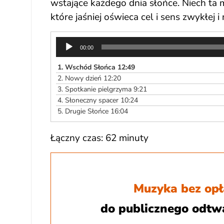
wstające każdego dnia słońce. Niech ta 
które jaśniej oświeca cel i sens zwykłej i
Odtwarzacz
00:00
plików
dźwiękowych
1.
Wschód Słońca 12:49
2.
Nowy dzień 12:20
3.
Spotkanie pielgrzyma 9:21
4.
Słoneczny spacer 10:24
5.
Drugie Słońce 16:04
Łączny czas: 62 minuty
Muzyka bez opł
do publicznego odtw