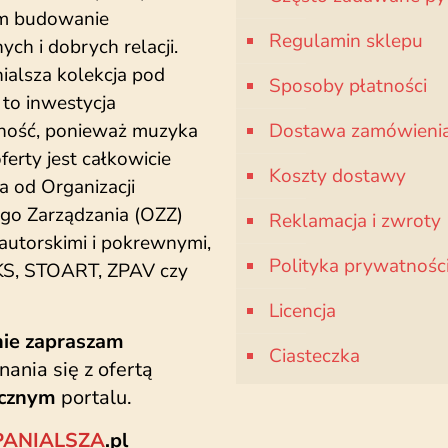
m budowanie
Regulamin sklepu
ch i dobrych relacji.
ialsza kolekcja pod
Sposoby płatności
to inwestycja
dność, ponieważ muzyka
Dostawa zamówieni
oferty jest całkowicie
Koszty dostawy
a od Organizacji
go Zarządzania (OZZ)
Reklamacja i zwroty
autorskimi i pokrewnymi,
Polityka prywatnośc
iKS, STOART, ZPAV czy
Licencja
nie zapraszam
Ciasteczka
ania się z ofertą
ecznym
portalu.
ANIALSZA
.pl