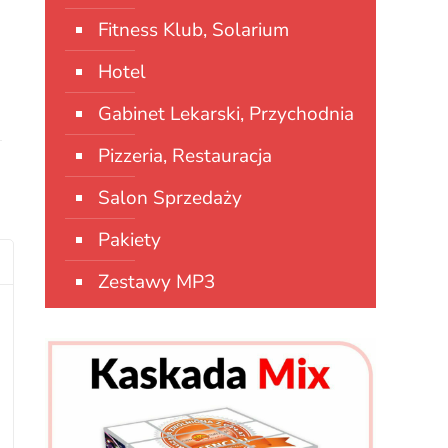
Fitness Klub, Solarium
Hotel
Gabinet Lekarski, Przychodnia
Pizzeria, Restauracja
Salon Sprzedaży
Pakiety
Zestawy MP3