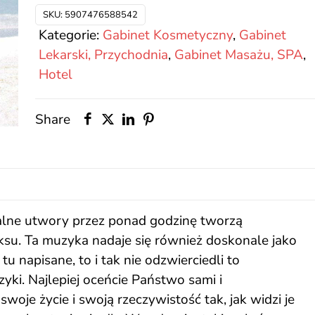
Słońca
SKU:
5907476588542
Kategorie:
Gabinet Kosmetyczny
,
Gabinet
Lekarski, Przychodnia
,
Gabinet Masażu, SPA
,
Hotel
Share
alne utwory przez ponad godzinę tworzą
ksu. Ta muzyka nadaje się również doskonale jako
u napisane, to i tak nie odzwierciedli to
zyki. Najlepiej oceńcie Państwo sami i
swoje życie i swoją rzeczywistość tak, jak widzi je