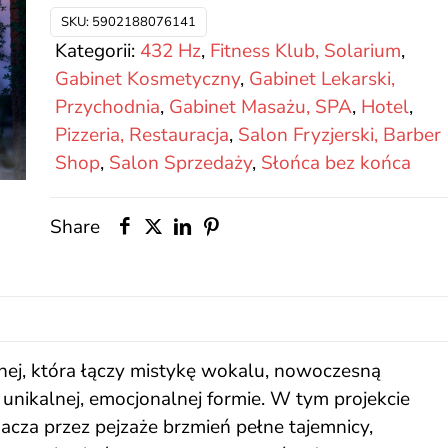
Celebration
SKU:
5902188076141
3
Kategorii:
432 Hz
,
Fitness Klub, Solarium
,
Gabinet Kosmetyczny
,
Gabinet Lekarski,
Przychodnia
,
Gabinet Masażu, SPA
,
Hotel
,
Pizzeria, Restauracja
,
Salon Fryzjerski, Barber
Shop
,
Salon Sprzedaży
,
Słońca bez końca
Share
nej, która łączy mistykę wokalu, nowoczesną
 unikalnej, emocjonalnej formie. W tym projekcie
acza przez pejzaże brzmień pełne tajemnicy,