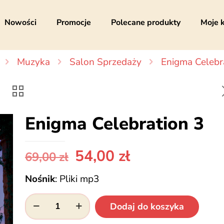
Nowości
Promocje
Polecane produkty
Moje 
Muzyka
Salon Sprzedaży
Enigma Celebr
Enigma Celebration 3
Pierwotna
Aktualna
54,00
zł
69,00
zł
cena
cena
Nośnik
:
Pliki mp3
wynosiła:
wynosi:
69,00 zł.
54,00 zł.
ilość
Dodaj do koszyka
Enigma