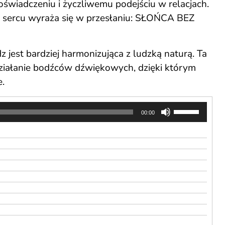
świadczeniu i życzliwemu podejściu w relacjach.
e sercu wyraża się w przesłaniu: SŁOŃCA BEZ
 jest bardziej harmonizująca z ludzką naturą. Ta
 działanie bodźców dźwiękowych, dzięki którym
e.
Używaj
00:00
strzałek
do
góry
oraz
do
dołu
aby
zwiększyć
lub
zmniejszyć
głośność.