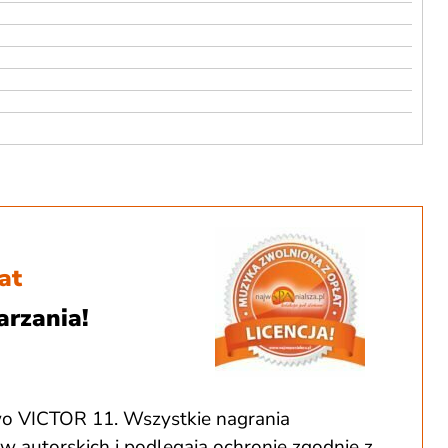
at
arzania!
o VICTOR 11. Wszystkie nagrania
autorskich i podlegają ochronie zgodnie z