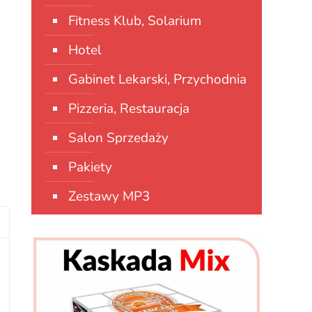
Fitness Klub, Solarium
Hotel
Gabinet Lekarski, Przychodnia
Pizzeria, Restauracja
Salon Sprzedaży
Pakiety
Zestawy MP3