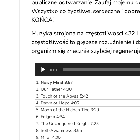
publiczne odtwarzanie. Zaufaj mojemu do
Wszystko co życzliwe, serdeczne i dobr
KOŃCA!
Muzyka strojona na częstotliwości 432 Hz
częstotliwość to głębsze rozluźnienie i
organizm się znacznie szybciej regeneruj
Odtwarzacz
00:00
plików
dźwiękowych
1.
Noisy Mind 3:57
2.
Our Father 4:00
3.
Touch of the Abyss 5:42
4.
Dawn of Hope 4:05
5.
Moon of the Hidden Tide 3:29
6.
Enigma 4:34
7.
The Unconquered Knight 7:23
8.
Self-Awareness 3:55
9.
Miror 4:05